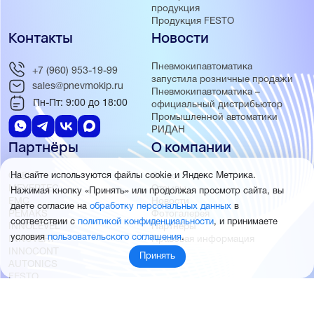
продукция
Продукция FESTO
Контакты
Новости
Пневмокипавтоматика
+7 (960) 953-19-99
запустила розничные продажи
sales@pnevmokip.ru
Пневмокипавтоматика –
Пн-Пт: 9:00 до 18:00
официальный дистрибьютор
Промышленной автоматики
РИДАН
Партнёры
О компании
На сайте используются файлы cookie и Яндекс Метрика.
ОВЕН
О нас
MEYERTEC
Отзывы
Нажимая кнопку «Принять» или продолжая просмотр сайта, вы
EMC
Новости
даете согласие на
обработку персональных данных
в
PEMAKS
Фотогалерея
соответствии с
политикой конфиденциальности
, и принимаете
INNOLEVEL
Партнёры
условия
пользовательского соглашения
.
INNOVERT
Правовая информация
INNOCONT
Принять
AUTONICS
FESTO
SMC