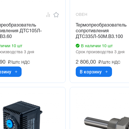
ОВЕН
преобразователь
Термопреобразователь
тивления ДТС105Л-
сопротивления
В3.60
ДТС335Л-50М.В3.100
личии 10 шт
В наличии 10 шт
роизводства 3 дня
Срок производства 3 дня
,90
2 806,00
₽/шт
₽/шт
с НДС
с НДС
рзину
В корзину