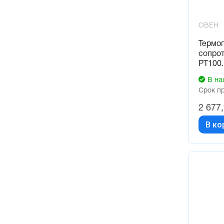
ОВЕН
Термо
сопро
РТ100.
В на
Срок п
2 677
В ко