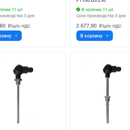
РТ100.В3.250
личии 11 шт
В наличии 11 шт
роизводства 3 дня
Срок производства 3 дня
,60
2 677,90
₽/шт
₽/шт
с НДС
с НДС
рзину
В корзину