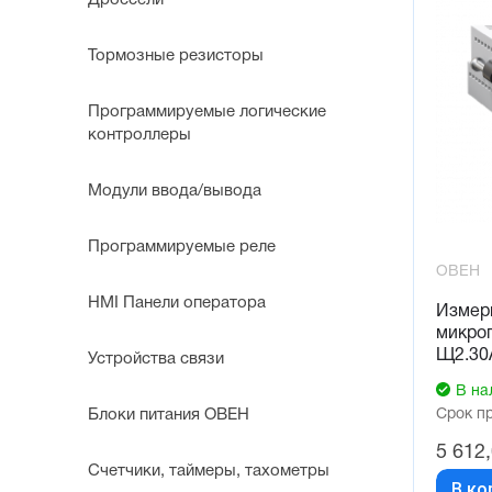
Дроссели
Тормозные резисторы
Программируемые логические
контроллеры
Модули ввода/вывода
Программируемые реле
ОВЕН
HMI Панели оператора
Измер
микро
Щ2.30
Устройства связи
В на
Срок п
Блоки питания ОВЕН
5 612
Счетчики, таймеры, тахометры
В ко