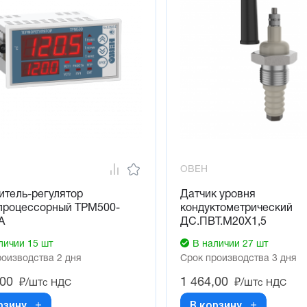
ОВЕН
итель-регулятор
Датчик уровня
процессорный ТРМ500-
кондуктометрический
А
ДС.ПВТ.М20Х1,5
личии 15 шт
В наличии 27 шт
роизводства 2 дня
Срок производства 3 дня
,00
1 464,00
₽/шт
₽/шт
с НДС
с НДС
рзину
В корзину