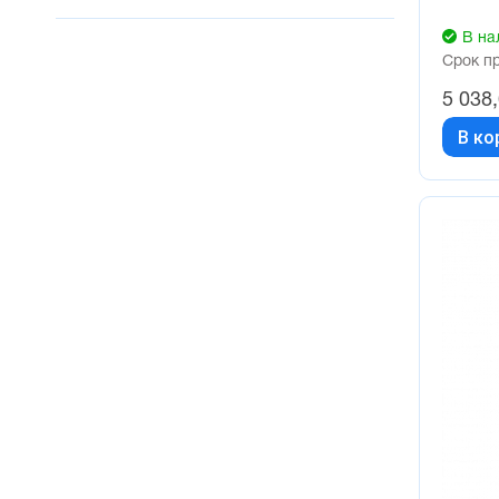
В на
Срок п
5 038
В ко