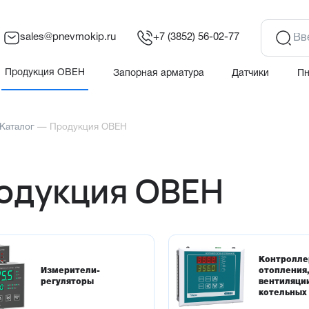
sales@pnevmokip.ru
+7 (3852) 56-02-77
Продукция ОВЕН
Запорная арматура
Датчики
П
Каталог
—
Продукция ОВЕН
одукция ОВЕН
Контролле
Измерители-
отопления
регуляторы
вентиляци
котельных