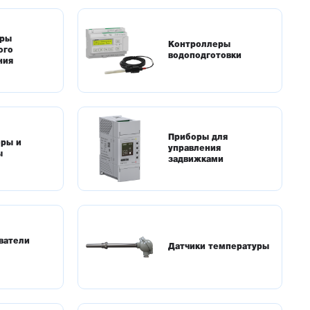
еры
Контроллеры
ого
водоподготовки
ния
Приборы для
оры и
управления
ы
задвижками
ватели
Датчики температуры