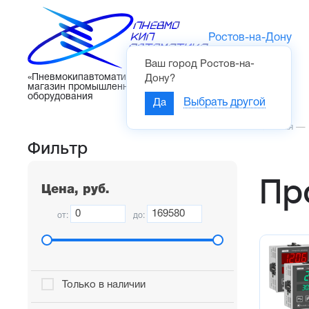
Ростов-на-Дону
Ваш город
Ростов-на-
Каталог
«Пневмокипавтоматика» – интернет-
Дону
?
магазин промышленного
оборудования
Да
Выбрать другой
Главная
—
Фильтр
Пр
Цена, руб.
от:
до:
Только в наличии