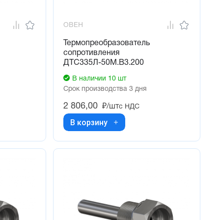
ОВЕН
Термопреобразователь
сопротивления
ДТС335Л-50М.В3.200
В наличии 10 шт
Срок производства 3 дня
2 806,00
₽/шт
с НДС
В корзину