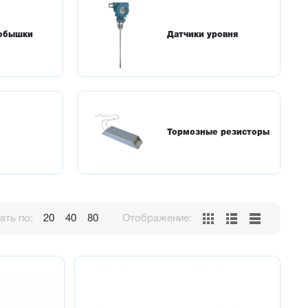
бобышки
Датчики уровня
Тормозные резисторы
ть по:
20
40
80
Отображение: