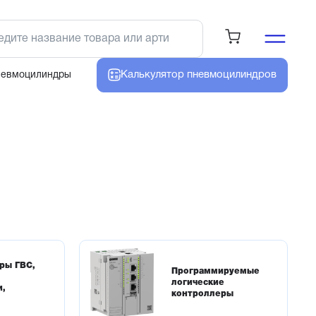
Калькулятор
пневмоцилиндров
невмоцилиндры
ры ГВС,
Программируемые
,
логические
и,
контроллеры