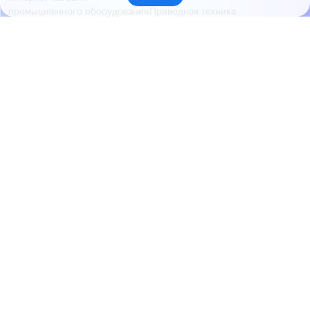
Приводная техника
промышленного оборудования
Электротехническая
продукция
Продукция FESTO
Контакты
Новости
Пневмокипавтоматика
+7 (960) 953-19-99
запустила розничные продажи
sales@pnevmokip.ru
Пневмокипавтоматика –
Пн-Пт: 9:00 до 18:00
официальный дистрибьютор
Промышленной автоматики
РИДАН
Партнёры
О компании
ОВЕН
О нас
MEYERTEC
Отзывы
EMC
Новости
PEMAKS
Фотогалерея
INNOLEVEL
Партнёры
INNOVERT
Правовая информация
INNOCONT
AUTONICS
FESTO