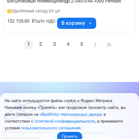
Бесштоковый пневмоцилиндр Z-040-SYA-1000 Pemaks
Удалённый склад 24 шт
152 159,60
₽/шт
с НДС
В корзину
1
2
3
4
5
Каталог
На сайте используются файлы cookie и Яндекс Метрика.
Нажимая кнопку «Принять» или продолжая просмотр сайта, вы
даете согласие на
обработку персональных данных
в
Продукция ОВЕН
соответствии с
политикой конфиденциальности
, и принимаете
Пневмоавтоматика
Датчики
условия
пользовательского соглашения
.
«Пневмокипавтоматика» –
Запорная арматура
Принять
интернет-магазин
КИПиА