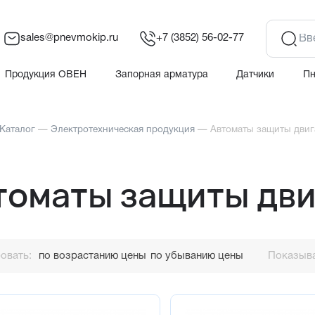
sales@pnevmokip.ru
+7 (3852) 56-02-77
Продукция ОВЕН
Запорная арматура
Датчики
П
Каталог
—
Электротехническая продукция
—
Автоматы защиты двиг
томаты защиты дви
овать:
по возрастанию цены
по убыванию цены
Показыва