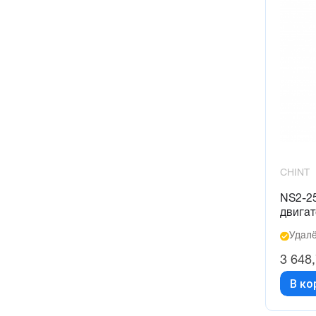
CHINT
NS2-25
двига
Удалё
3 648
В ко