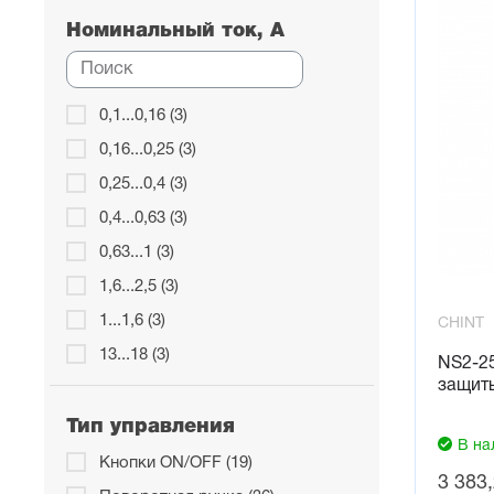
Номинальный ток, А
0,1...0,16 (3)
0,16...0,25 (3)
0,25...0,4 (3)
0,4...0,63 (3)
0,63...1 (3)
1,6...2,5 (3)
1...1,6 (3)
CHINT
13...18 (3)
NS2-25
защит
16...25 (1)
17...23 (3)
Тип управления
В на
2,5...4 (3)
Кнопки ON/OFF (19)
3 383
20...25 (4)