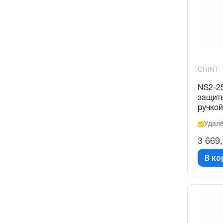
CHINT
NS2-25
защиты
ручкой
Удалё
3 669
В ко