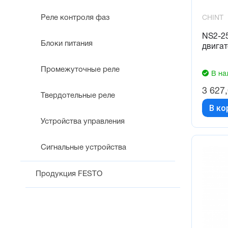
Реле контроля фаз
CHINT
NS2-25
Блоки питания
двига
Промежуточные реле
В на
3 627
Твердотельные реле
В ко
Устройства управления
Сигнальные устройства
Продукция FESTO