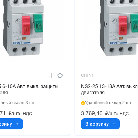
CHINT
 6-10А Авт. выкл. защиты
NS2-25 13-18А Авт. выкл
теля
двигателя
нный склад 3 шт
Удалённый склад 2 шт
,71
3 769,46
₽/шт
₽/шт
с НДС
с НДС
рзину
В корзину