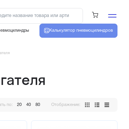
Калькулятор
пневмоцилиндров
невмоцилиндры
ателя
гателя
ть по:
20
40
80
Отображение: