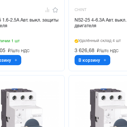
CHINT
 1.6-2.5А Авт. выкл. защиты
NS2-25 4-6.3А Авт. выкл
теля
двигателя
Удалённый склад 4 шт
личии 1 шт
,05
3 626,68
₽/шт
₽/шт
с НДС
с НДС
рзину
В корзину