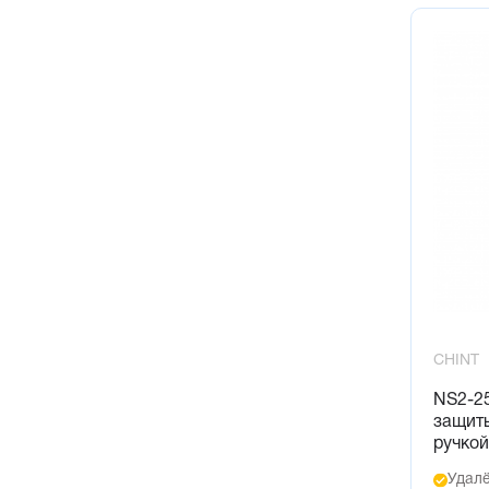
CHINT
NS2-25
защиты
ручкой
Удалё