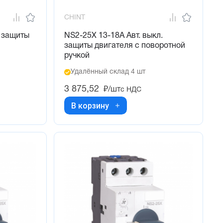
CHINT
. защиты
NS2-25X 13-18А Авт. выкл.
защиты двигателя с поворотной
ручкой
Удалённый склад 4 шт
3 875,52
₽/шт
с НДС
В корзину