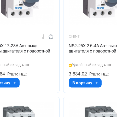
CHINT
X 17-23А Авт. выкл.
NS2-25X 2.5-4А Авт. вык
 двигателя с поворотной
двигателя с поворотной
нный склад 4 шт
Удалённый склад 4 шт
,64
3 634,02
₽/шт
₽/шт
с НДС
с НДС
рзину
В корзину