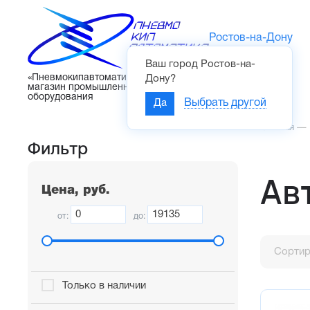
Ростов-на-Дону
Ваш город
Ростов-на-
Каталог
«Пневмокипавтоматика» – интернет-
Дону
?
магазин промышленного
оборудования
Да
Выбрать другой
Главная
—
Фильтр
Ав
Цена, руб.
от:
до:
Сортир
Только в наличии