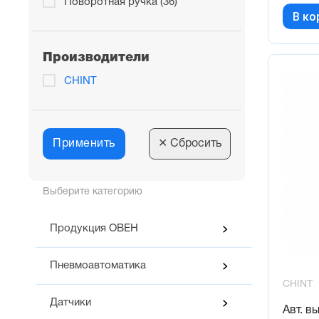
Поворотная ручка (36)
В ко
23...32 (1)
24...32 (3)
Производители
25...40 (1)
CHINT
30...40 (1)
37...50 (1)
4...6,3 (3)
Применить
✕
Сбросить
40...63 (1)
48...65 (1)
Выберите категорию
56...80 (1)
6...10 (3)
Продукция ОВЕН
63...80 (1)
9...14 (3)
Пневмоавтоматика
CHINT
Датчики
Авт. в