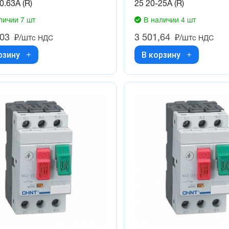
0.63А (R)
25 20-25А (R)
личии 7 шт
В наличии 4 шт
,03
3 501,64
₽/шт
₽/шт
с НДС
с НДС
рзину
В корзину