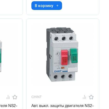
В корзину
CHINT
теля NS2-
Авт. выкл. защиты двигателя NS2-