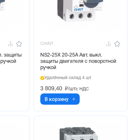
CHINT
л. защиты
NS2-25X 20-25А Авт. выкл.
 ручкой
защиты двигателя с поворотной
ручкой
Удалённый склад 4 шт
3 809,40
₽/шт
с НДС
В корзину