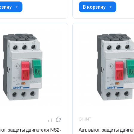
рзину
В корзину
CHINT
ыкл. защиты двигателя NS2-
Авт. выкл. защиты двига