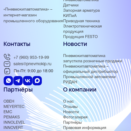
Пневмоавтоматика
Датчики
«Пневмокипавтоматика» –
Запорная арматура
интернет-магазин
КИПиА
Приводная техника
промышленного оборудования
Электротехническая
продукция
Продукция FESTO
Контакты
Новости
Пневмокипавтоматика
+7 (960) 953-19-99
запустила розничные продажи
sales@pnevmokip.ru
Пневмокипавтоматика –
Пн-Пт: 9:00 до 18:00
официальный дистрибьютор
Промышленной автоматики
РИДАН
Партнёры
О компании
ОВЕН
О нас
MEYERTEC
Отзывы
EMC
Новости
PEMAKS
Фотогалерея
INNOLEVEL
Партнёры
INNOVERT
Правовая информация