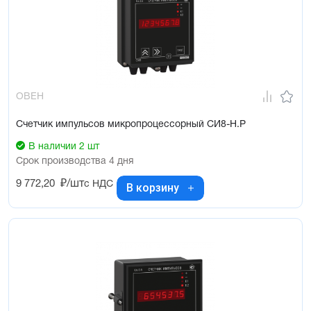
Измерение длительности процессов
Три внешних входных устройства для организации счета
Управление нагрузкой с помощью двух выходных устройств
Сохранение результатов счета при отключении питания
Встроенный модуль интерфейса RS-485 по желанию заказчика
ОВЕН
Счетчик импульсов микропроцессорный СИ8-Н.Р
В наличии 2 шт
Срок производства 4 дня
9 772,20
₽/шт
с НДС
В корзину