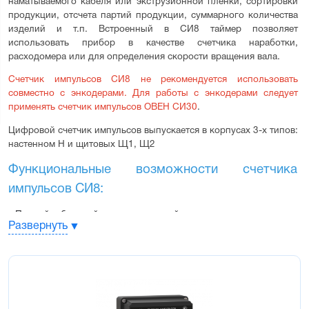
наматываемого кабеля или экструзионной пленки, сортировки 
продукции, отсчета партий продукции, суммарного количества 
изделий и т.п. Встроенный в СИ8 таймер позволяет 
использовать прибор в качестве счетчика наработки, 
расходомера или для определения скорости вращения вала.
Счетчик импульсов СИ8 не рекомендуется использовать 
совместно с энкодерами. Для работы с энкодерами следует 
применять счетчик импульсов 
ОВЕН СИ30
.
Цифровой счетчик импульсов выпускается в корпусах 3-х типов: 
настенном Н и щитовых Щ1, Щ2
Функциональные возможности счетчика 
импульсов СИ8:
Прямой, обратный или реверсивный счет импульсов,
Развернуть
поступающих от подключенных к прибору датчиков
Определение направления вращательного движения узлов и
механизмов
Подсчет текущего или суммарного расхода
Реальные единицы измерения продукции
Подсчет времени наработки оборудования