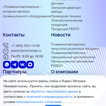
Датчики
«Пневмокипавтоматика» –
Запорная арматура
интернет-магазин
КИПиА
Приводная техника
промышленного оборудования
Электротехническая
продукция
Продукция FESTO
Контакты
Новости
Пневмокипавтоматика
+7 (960) 953-19-99
запустила розничные продажи
sales@pnevmokip.ru
Пневмокипавтоматика –
Пн-Пт: 9:00 до 18:00
официальный дистрибьютор
Промышленной автоматики
РИДАН
Партнёры
О компании
ОВЕН
О нас
На сайте используются файлы cookie и Яндекс Метрика.
MEYERTEC
Отзывы
Нажимая кнопку «Принять» или продолжая просмотр сайта, вы
EMC
Новости
даете согласие на
обработку персональных данных
в
PEMAKS
Фотогалерея
соответствии с
политикой конфиденциальности
, и принимаете
INNOLEVEL
Партнёры
условия
пользовательского соглашения
.
INNOVERT
Правовая информация