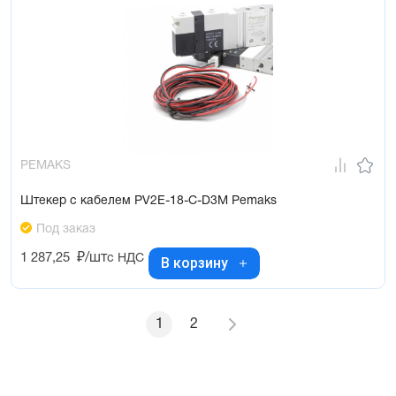
PEMAKS
Штекер с кабелем PV2E-18-C-D3M Pemaks
Под заказ
1 287,25
₽/шт
с НДС
В корзину
1
2