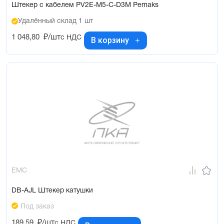
Штекер с кабелем PV2E-M5-C-D3M Pemaks
Удалённый склад 1 шт
1 048,80
₽/шт
с НДС
В корзину
EMC
DB-AJL Штекер катушки
Под заказ
189,59
₽/шт
с НДС