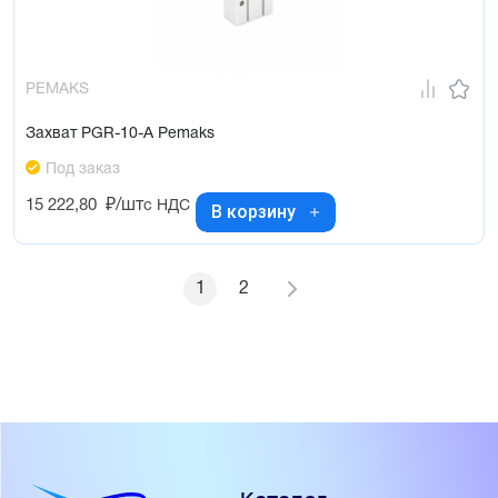
PEMAKS
Захват PGR-10-A Pemaks
Под заказ
15 222,80
₽/шт
с НДС
В корзину
1
2