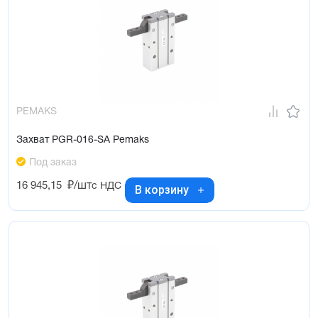
PEMAKS
Захват PGR-016-SA Pemaks
Под заказ
16 945,15
₽/шт
с НДС
В корзину