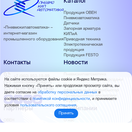
Каталог
Продукция ОВЕН
Пневмоавтоматика
Датчики
«Пневмокипавтоматика» –
Запорная арматура
интернет-магазин
КИПиА
Приводная техника
промышленного оборудования
Электротехническая
продукция
Продукция FESTO
Контакты
Новости
Пневмокипавтоматика
+7 (960) 953-19-99
запустила розничные продажи
На сайте используются файлы cookie и Яндекс Метрика.
sales@pnevmokip.ru
Пневмокипавтоматика –
Нажимая кнопку «Принять» или продолжая просмотр сайта, вы
Пн-Пт: 9:00 до 18:00
официальный дистрибьютор
даете согласие на
обработку персональных данных
в
Промышленной автоматики
соответствии с
политикой конфиденциальности
, и принимаете
РИДАН
условия
пользовательского соглашения
.
Партнёры
О компании
Принять
ОВЕН
О нас
MEYERTEC
Отзывы
EMC
Новости