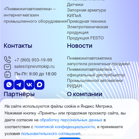
Датчики
«Пневмокипавтоматика» –
Запорная арматура
интернет-магазин
КИПиА
Приводная техника
промышленного оборудования
Электротехническая
продукция
Продукция FESTO
Контакты
Новости
Пневмокипавтоматика
+7 (960) 953-19-99
запустила розничные продажи
sales@pnevmokip.ru
Пневмокипавтоматика –
Пн-Пт: 9:00 до 18:00
официальный дистрибьютор
Промышленной автоматики
РИДАН
Партнёры
О компании
ОВЕН
О нас
На сайте используются файлы cookie и Яндекс Метрика.
MEYERTEC
Отзывы
Нажимая кнопку «Принять» или продолжая просмотр сайта, вы
EMC
Новости
даете согласие на
обработку персональных данных
в
PEMAKS
Фотогалерея
соответствии с
политикой конфиденциальности
, и принимаете
INNOLEVEL
Партнёры
условия
пользовательского соглашения
.
INNOVERT
Правовая информация