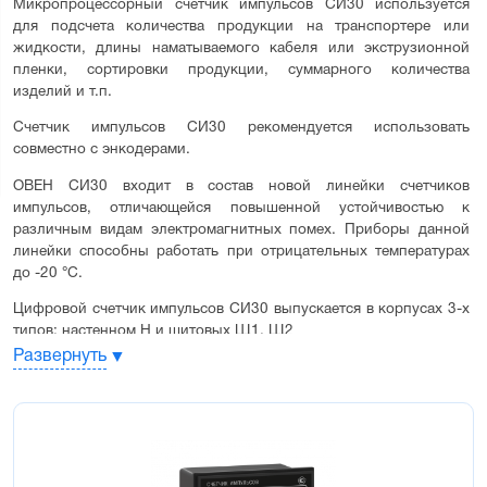
Микропроцессорный счетчик импульсов СИ30 используется 
для подсчета количества продукции на транспортере или 
жидкости, длины наматываемого кабеля или экструзионной 
пленки, сортировки продукции, суммарного количества 
изделий и т.п.
Счетчик импульсов СИ30 рекомендуется использовать 
совместно с энкодерами.
ОВЕН СИ30 входит в состав новой линейки счетчиков 
импульсов, отличающейся повышенной устойчивостью к 
различным видам электромагнитных помех. Приборы данной 
линейки способны работать при отрицательных температурах 
до -20 °С.
Цифровой счетчик импульсов СИ30 выпускается в корпусах 3-х 
типов: настенном Н и щитовых Щ1, Щ2
Развернуть
Основные функциональные возможности 
счетчика СИ30:
Прямой, обратный или реверсивный счет импульсов,
поступающих от подключенных к прибору датчиков
Определение направления вращательного движения узлов и