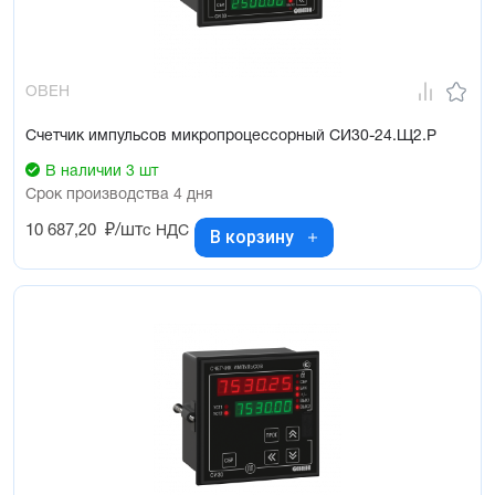
требованиям ГОСТ Р 51522 (МЭК 61326) по электромагнитной
совместимости для оборудования класса А с критерием
качества
ОВЕН
Счетчик импульсов микропроцессорный СИ30-24.Щ2.Р
В наличии 3 шт
Срок производства 4 дня
10 687,20
₽/шт
с НДС
В корзину