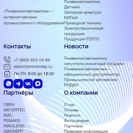
Пневмоавтоматика
Датчики
«Пневмокипавтоматика» –
Запорная арматура
интернет-магазин
КИПиА
Приводная техника
промышленного оборудования
Электротехническая
продукция
Продукция FESTO
Контакты
Новости
Пневмокипавтоматика
+7 (960) 953-19-99
запустила розничные продажи
sales@pnevmokip.ru
Пневмокипавтоматика –
Пн-Пт: 9:00 до 18:00
официальный дистрибьютор
Промышленной автоматики
РИДАН
Партнёры
О компании
ОВЕН
О нас
MEYERTEC
Отзывы
EMC
Новости
PEMAKS
Фотогалерея
INNOLEVEL
Партнёры
INNOVERT
Правовая информация