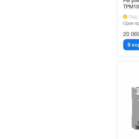
Регуля
ТРМ10
Под 
Срок п
20 06
В ко