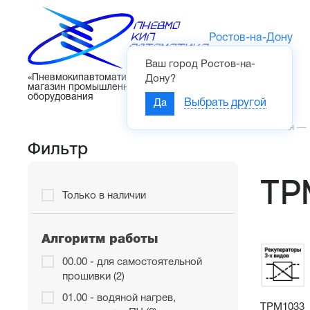
Ростов-на-Дону
Ваш город
Ростов-на-
Каталог
«Пневмокипавтоматика» – интернет-
Дону
?
магазин промышленного
оборудования
Да
Выбрать другой
Главная
—
Фильтр
ТР
Только в наличии
Алгоритм работы
00.00 - для самостоятельной
прошивки (2)
01.00 - водяной нагрев,
ТРМ1033 