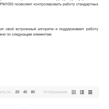
РМ1033 позволяет контролировать работу стандартных 
т свой встроенный алгоритм и поддерживает работу 
ено по следующим элементам:
ть по:
20
40
80
Отображение:
ходит для применения в составе различных 