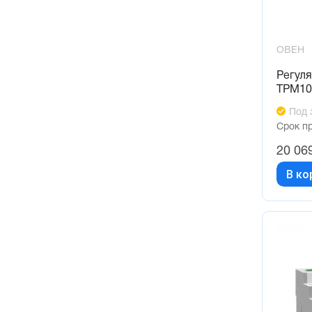
ОВЕН
Регуля
ТРМ10
Под 
Срок п
20 06
В ко