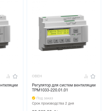
боте системы
ючение ТРМ1033 в систему удаленной диспетчеризации 
 эксплуатацию в течение часа
тотным преобразователем
ры взаимозаменяемы
ОВЕН
ентиляции
Регулятор для систем вентиляции
ТРМ1033-220.01.01
Под заказ
Срок производства 2 дня