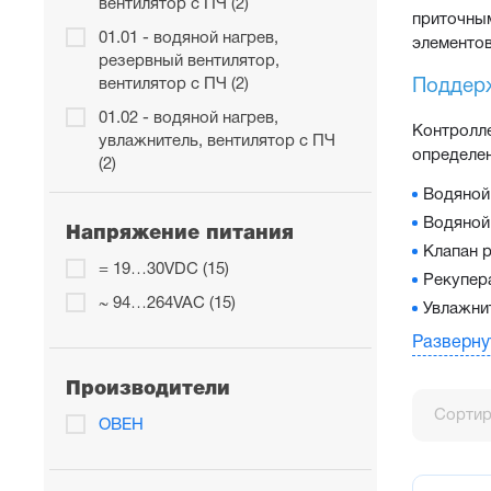
вентилятор с ПЧ (2)
приточным
01.01 - водяной нагрев,
элементов
резервный вентилятор,
вентилятор с ПЧ (2)
Поддер
01.02 - водяной нагрев,
Контролл
увлажнитель, вентилятор с ПЧ
определен
(2)
Водяной
02.00 - электрический нагрев,
вентилятор с ПЧ (2)
Водяной
Напряжение питания
Клапан 
02.01 - электрический нагрев,
= 19…30VDC (15)
резервный вентилятор,
Рекупер
вентилятор с ПЧ (2)
~ 94…264VAC (15)
Увлажни
02.02 - электрический нагрев,
Резервн
Разверну
увлажнитель, вентилятор с ПЧ
Преимущ
(2)
Производители
Сортир
03.00 - водяной нагрев,
Универс
ОВЕН
водяное охлаждение (2)
ТРМ1033
вентиля
04.00 - водяной нагрев,