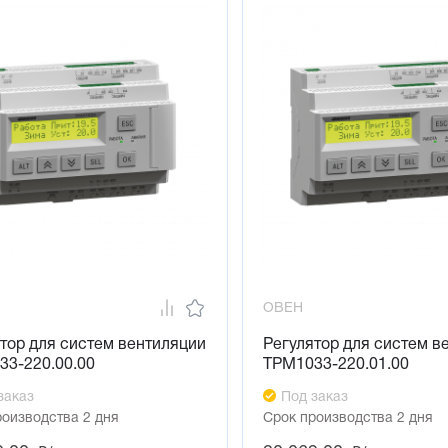
ность
 своевременно предупреждает диспетчера о неполадках в ра
еризация
йс RS-485 и открытая карта регистров делают возможным вкл
 OPC)
а
не требует программирования, это позволяет ввести прибор в
чность
рный износ оборудования за счет поддержки управления час
аменяемость
аппаратная база всех устройств линейки ТРМ1033. Все прибо
ОВЕН
тор для систем вентиляции
Регулятор для систем в
33-220.00.00
ТРМ1033-220.01.00
заказ
Под заказ
роизводства 2 дня
Срок производства 2 дня