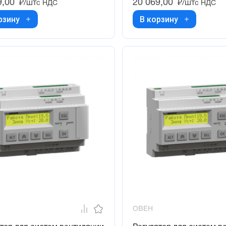
9,00
20 069,00
₽/шт
₽/шт
с НДС
с НДС
рзину
В корзину
ОВЕН