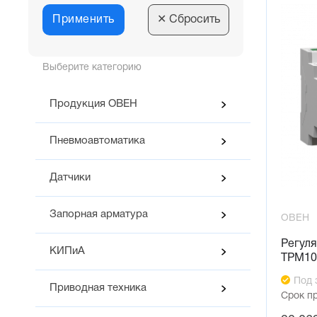
фреоновое охлаждение,
Безопас
вентилятор с ПЧ (2)
ТРМ1033
Применить
✕
Сбросить
Диспетч
05.00 - электрический нагрев,
Интерфе
фреоновое охлаждение,
(SCADA,
Выберите категорию
вентилятор с ПЧ (2)
Простот
06.00 - электрический нагрев,
ТРМ1033 
Продукция ОВЕН
водяное охлаждение (2)
Экономи
21.00 - водяной нагрев,
Равноме
Пневмоавтоматика
рециркуляция (2)
Взаимоз
22.00 - электрический нагрев,
Единая 
Датчики
рециркуляция (2)
31.00 - водяной нагрев,
Запорная арматура
рекуператор (2)
ОВЕН
32.00 - электрический нагрев,
Регуля
КИПиА
рекуператор (2)
ТРМ10
Под 
Приводная техника
Срок п