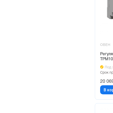
ОВЕН
Регуля
ТРМ10
Под 
Срок п
20 06
В ко