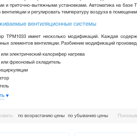
и и приточно-вытяжными установками. Автоматика на базе Т
 вентиляции и регулировать температуру воздуха в помещении
живаемые вентиляционные системы
ер ТРМ1033 имеет несколько модификаций. Каждая содержи
ных элементов вентиляции. Разбиение модификаций произвед
 или электрический калорифер нагрева
 или фреоновый охладитель
рециркуляции
атор
тель
ый вентилятор
ть
ества контроллера ТРМ1033:
овать:
по возрастанию цены
по убыванию цены
Показыва
альность
 – специализированный контроллер с готовым алгоритмом, под
ционных установок