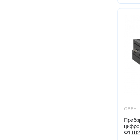
ОВЕН
Прибо
цифров
Ф1.Щ2