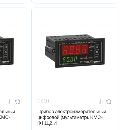
ОВЕН
ельный
Прибор электроизмерительный
 КМС-
цифровой (мультиметр). КМС-
Ф1.Щ2.И