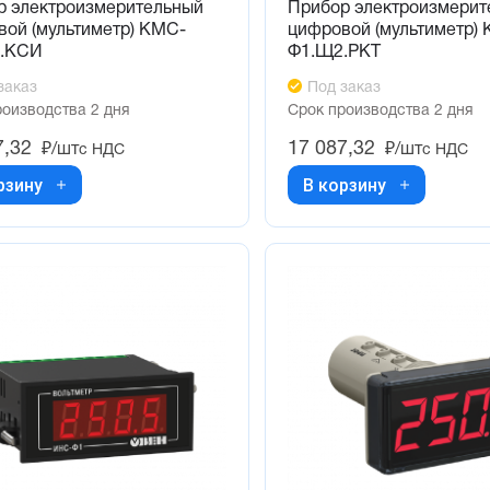
р электроизмерительный
Прибор электроизмерит
ой (мультиметр) КМС-
цифровой (мультиметр)
.КСИ
Ф1.Щ2.РКТ
заказ
Под заказ
роизводства 2 дня
Срок производства 2 дня
7,32
17 087,32
₽/шт
₽/шт
с НДС
с НДС
рзину
В корзину