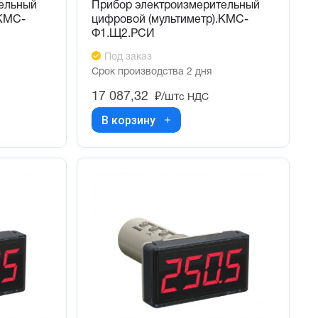
ельный
Прибор электроизмерительный
 КМС-
цифровой (мультиметр).КМС-
Ф1.Щ2.РСИ
Под заказ
Срок производства 2 дня
17 087,32
₽/шт
с НДС
В корзину