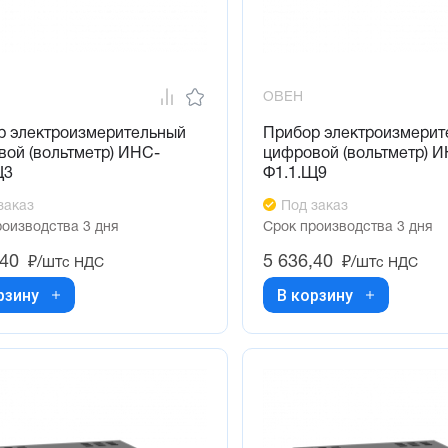
ОВЕН
р электроизмерительный
Прибор электроизмерит
ой (вольтметр) ИНС-
цифровой (вольтметр) 
Щ3
Ф1.1.Щ9
заказ
Под заказ
роизводства 3 дня
Срок производства 3 дня
,40
5 636,40
₽/шт
₽/шт
с НДС
с НДС
рзину
В корзину