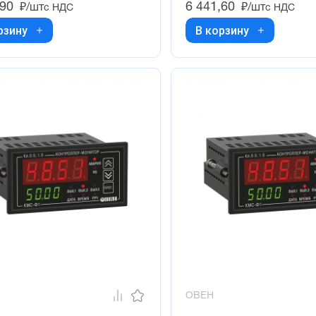
,90
6 441,60
₽/шт
₽/шт
с НДС
с НДС
рзину
В корзину
ОВЕН