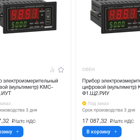
ОВЕН
р электроизмерительный
Прибор электроизмерит
ой (мультиметр) КМС-
цифровой (мультиметр)
.ИУТ
Ф1.Щ2.РИУ
заказ
Под заказ
роизводства 3 дня
Срок производства 3 дня
7,32
17 087,32
₽/шт
₽/шт
с НДС
с НДС
рзину
В корзину