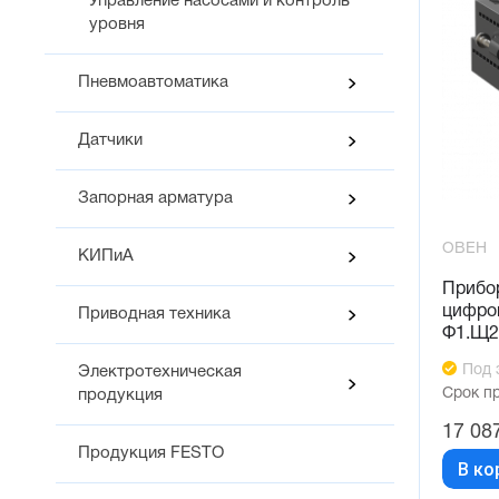
Управление насосами и контроль
уровня
Пневмоавтоматика
Датчики
Запорная арматура
ОВЕН
КИПиА
Прибо
цифров
Приводная техника
Ф1.Щ2
Под 
Электротехническая
Срок п
продукция
17 08
Продукция FESTO
В ко