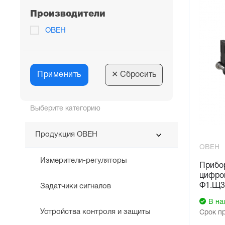
Производители
ОВЕН
Применить
✕
Сбросить
Выберите категорию
Продукция ОВЕН
ОВЕН
Измерители-регуляторы
Прибо
цифро
Ф1.Щ3
Задатчики сигналов
В на
Устройства контроля и защиты
Срок п