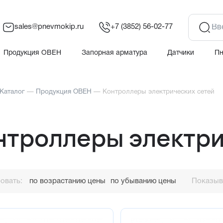
sales@pnevmokip.ru
+7 (3852) 56-02-77
Продукция ОВЕН
Запорная арматура
Датчики
П
Каталог
—
Продукция ОВЕН
—
Контроллеры электрических сетей
нтроллеры электри
овать:
по возрастанию цены
по убыванию цены
Показыва