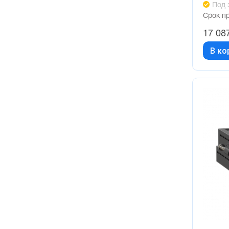
Под 
Срок п
17 08
В ко