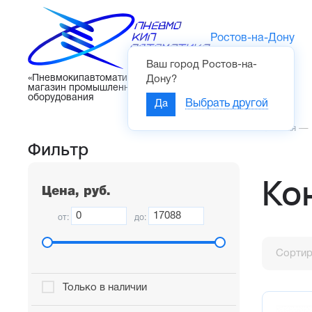
Ростов-на-Дону
Ваш город
Ростов-на-
Каталог
«Пневмокипавтоматика» – интернет-
Дону
?
магазин промышленного
оборудования
Да
Выбрать другой
Главная
—
Фильтр
Ко
Цена, руб.
от:
до:
Сортир
Только в наличии