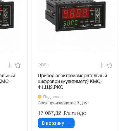
ОВЕН
ельный
Прибор электроизмерительный
 КМС-
цифровой (мультиметр) КМС-
Ф1.Щ2.РКС
Под заказ
Срок производства 3 дня
17 087,32
₽/шт
с НДС
В корзину