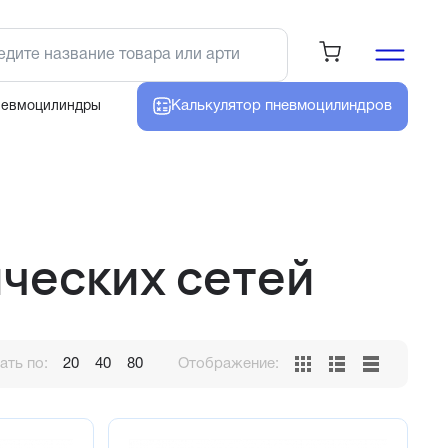
Калькулятор
пневмоцилиндров
невмоцилиндры
ческих сетей
ть по:
20
40
80
Отображение: