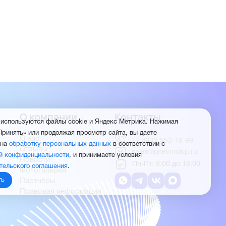
О компании
Контакты
 используются файлы cookie и Яндекс Метрика. Нажимая
Принять» или продолжая просмотр сайта, вы даете
О нас
+7 (960) 953-19-99
 на
обработку персональных данных
в соответствии с
Отзывы
sales@pnevmokip.ru
й конфиденциальности
, и принимаете условия
Новости
Пн-Пт: 9:00 до 18:00
тельского соглашения
.
Фотогалерея
ть
Партнёры
Правовая информация