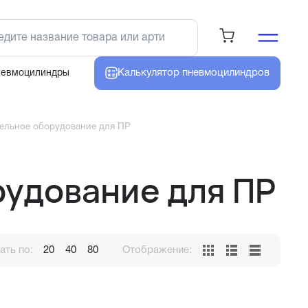
Калькулятор
пневмоцилиндров
невмоцилиндры
ельное оборудование для ПР
удование для ПР
ть по:
20
40
80
Отображение: