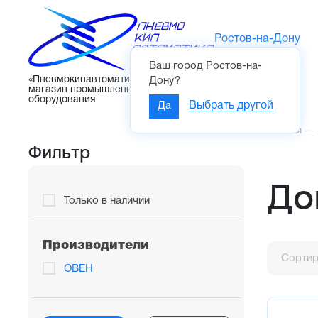
Ростов-на-Дону
Ваш город
Ростов-на-
Каталог
«Пневмокипавтоматика» – интернет-
Дону
?
магазин промышленного
оборудования
Да
Выбрать другой
Главная
—
Фильтр
До
Только в наличии
Производители
Сортир
ОВЕН