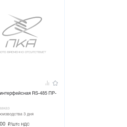
 интерфейсная RS-485 ПР-
заказ
роизводства 3 дня
,00
₽/шт
с НДС