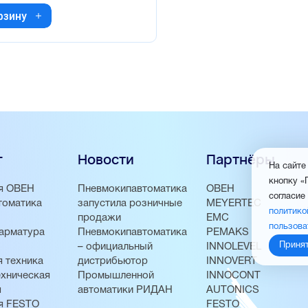
рзину
г
Новости
Партнёры
На сайте
кнопку «
я ОВЕН
Пневмокипавтоматика
ОВЕН
согласие
томатика
запустила розничные
MEYERTEC
политико
продажи
EMC
пользова
арматура
Пневмокипавтоматика
PEMAKS
Приня
– официальный
INNOLEVEL
 техника
дистрибьютор
INNOVERT
хническая
Промышленной
INNOCONT
я
автоматики РИДАН
AUTONICS
я FESTO
FESTO