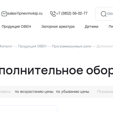
sales@pnevmokip.ru
+7 (3852) 56-02-77
Продукция ОВЕН
Запорная арматура
Датчики
П
Каталог
—
Продукция ОВЕН
—
Программируемые реле
—
Дополнит
полнительное обор
овать:
по возрастанию цены
по убыванию цены
Показыва