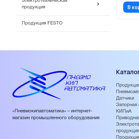
Электротехническая
В ко
продукция
Продукция FESTO
Катало
Продукци
Пневмоав
Датчики
Запорная 
«Пневмокипавтоматика» – интернет-
КИПиА
магазин промышленного оборудования
Приводная
Электроте
продукци
Продукци