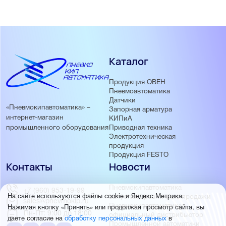
Каталог
Продукция ОВЕН
Пневмоавтоматика
Датчики
«Пневмокипавтоматика» –
Запорная арматура
интернет-магазин
КИПиА
Приводная техника
промышленного оборудования
Электротехническая
продукция
Продукция FESTO
Контакты
Новости
Пневмокипавтоматика
+7 (960) 953-19-99
запустила розничные продажи
На сайте используются файлы cookie и Яндекс Метрика.
sales@pnevmokip.ru
Пневмокипавтоматика –
Нажимая кнопку «Принять» или продолжая просмотр сайта, вы
Пн-Пт: 9:00 до 18:00
официальный дистрибьютор
даете согласие на
обработку персональных данных
в
Промышленной автоматики