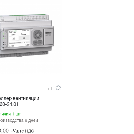
оллер вентиляции
60-24.01
личии 1 шт
роизводства 6 дней
0,00
₽/шт
с НДС