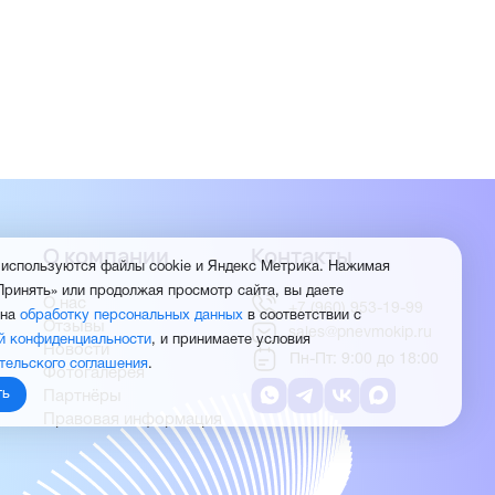
О компании
Контакты
 используются файлы cookie и Яндекс Метрика. Нажимая
Принять» или продолжая просмотр сайта, вы даете
О нас
+7 (960) 953-19-99
 на
обработку персональных данных
в соответствии с
Отзывы
sales@pnevmokip.ru
й конфиденциальности
, и принимаете условия
Новости
Пн-Пт: 9:00 до 18:00
тельского соглашения
.
Фотогалерея
ть
Партнёры
Правовая информация