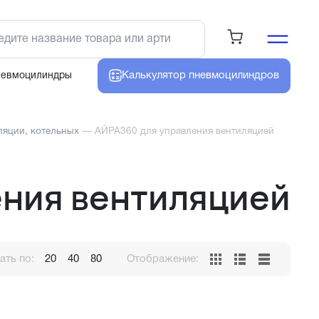
Калькулятор
пневмоцилиндров
невмоцилиндры
ляции, котельных
—
АЙРА360 для управления вентиляцией
ния вентиляцией
ть по:
20
40
80
Отображение: