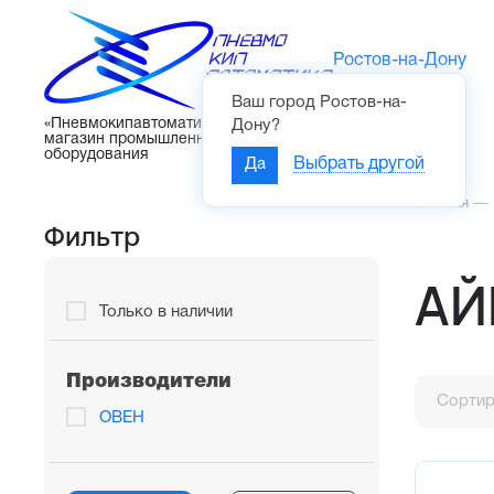
Ростов-на-Дону
Ваш город
Ростов-на-
Каталог
«Пневмокипавтоматика» – интернет-
Дону
?
магазин промышленного
оборудования
Да
Выбрать другой
Главная
—
Фильтр
АЙ
Только в наличии
Производители
Сортир
ОВЕН