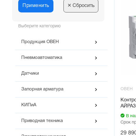
Применить
✕
Сбросить
Выберите категорию
Продукция ОВЕН
Пневмоавтоматика
Датчики
ОВЕН
Запорная арматура
Контр
КИПиА
АЙРА3
В на
Приводная техника
Срок п
29 89