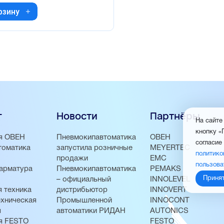
рзину
г
Новости
Партнёры
На сайте
кнопку «
я ОВЕН
Пневмокипавтоматика
ОВЕН
согласие
томатика
запустила розничные
MEYERTEC
политико
продажи
EMC
пользова
арматура
Пневмокипавтоматика
PEMAKS
Приня
– официальный
INNOLEVEL
 техника
дистрибьютор
INNOVERT
хническая
Промышленной
INNOCONT
я
автоматики РИДАН
AUTONICS
я FESTO
FESTO