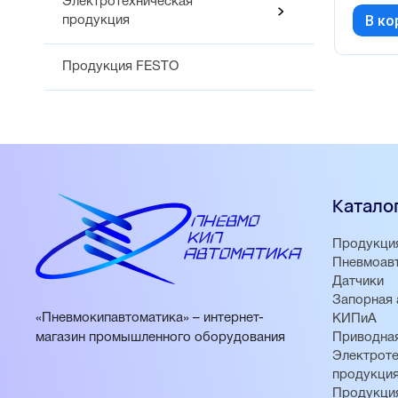
Электротехническая
В ко
продукция
Продукция FESTO
Катало
Продукци
Пневмоав
Датчики
Запорная 
«Пневмокипавтоматика» – интернет-
КИПиА
магазин промышленного оборудования
Приводная
Электроте
продукци
Продукци