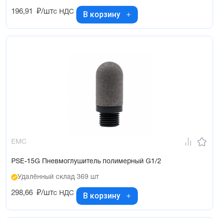
196,91
₽/шт
с НДС
В корзину
EMC
PSE-15G Пневмоглушитель полимерный G1/2
Удалённый склад 369 шт
298,66
₽/шт
с НДС
В корзину