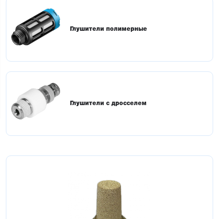
Глушители полимерные
Глушители с дросселем