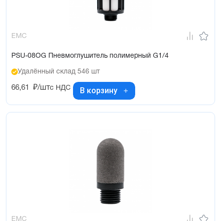
EMC
PSU-08OG Пневмоглушитель полимерный G1/4
Удалённый склад 546 шт
66,61
₽/шт
с НДС
В корзину
EMC