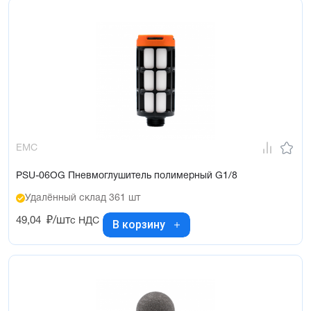
EMC
PSU-06OG Пневмоглушитель полимерный G1/8
Удалённый склад 361 шт
49,04
₽/шт
с НДС
В корзину