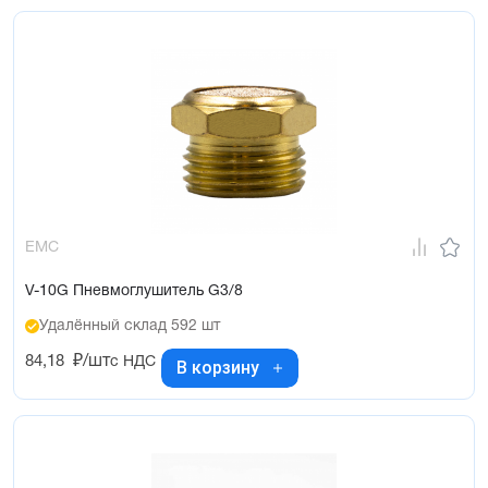
EMC
V-10G Пневмоглушитель G3/8
Удалённый склад 592 шт
84,18
₽/шт
с НДС
В корзину