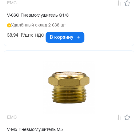
EMC
V-06G Пневмоглушитель G1/8
Удалённый склад 2 638 шт
38,94
₽/шт
с НДС
В корзину
EMC
V-M5 Пневмоглушитель М5