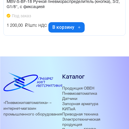
MBV-S-BF-18 Ручной пневмораспределитель (кнопка), 3/2,
G1/8", с фиксацией
Под заказ
1 200,00
₽/шт
с НДС
В корзину
Каталог
Продукция ОВЕН
Пневмоавтоматика
Датчики
«Пневмокипавтоматика» –
Запорная арматура
интернет-магазин
КИПиА
Приводная техника
промышленного оборудования
Электротехническая
продукция