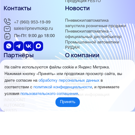
Продукция FESTO
Контакты
Новости
Пневмокипавтоматика
+7 (960) 953-19-99
запустила розничные продажи
sales@pnevmokip.ru
Пневмокипавтоматика –
Пн-Пт: 9:00 до 18:00
официальный дистрибьютор
Промышленной автоматики
РИДАН
Партнёры
О компании
ОВЕН
О нас
На сайте используются файлы cookie и Яндекс Метрика.
MEYERTEC
Отзывы
Нажимая кнопку «Принять» или продолжая просмотр сайта, вы
EMC
Новости
даете согласие на
обработку персональных данных
в
PEMAKS
Фотогалерея
соответствии с
политикой конфиденциальности
, и принимаете
INNOLEVEL
Партнёры
условия
пользовательского соглашения
.
INNOVERT
Правовая информация
INNOCONT
Принять
AUTONICS
FESTO
SMC
© 2026 Пневмокипавтоматика