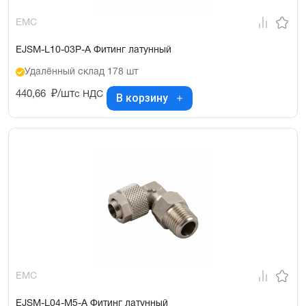
EMC
EJSM-L10-03P-A Фитинг латунный
Удалённый склад 178 шт
440,66
₽/шт
с НДС
В корзину
EMC
EJSM-L04-M5-A Фитинг латунный