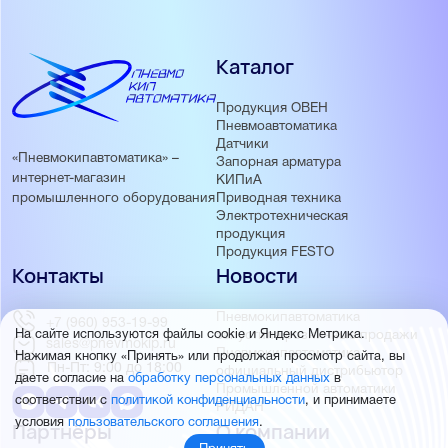
Каталог
Продукция ОВЕН
Пневмоавтоматика
Датчики
«Пневмокипавтоматика» –
Запорная арматура
интернет-магазин
КИПиА
Приводная техника
промышленного оборудования
Электротехническая
продукция
Продукция FESTO
Контакты
Новости
Пневмокипавтоматика
+7 (960) 953-19-99
запустила розничные продажи
На сайте используются файлы cookie и Яндекс Метрика.
sales@pnevmokip.ru
Пневмокипавтоматика –
Нажимая кнопку «Принять» или продолжая просмотр сайта, вы
Пн-Пт: 9:00 до 18:00
официальный дистрибьютор
даете согласие на
обработку персональных данных
в
Промышленной автоматики
соответствии с
политикой конфиденциальности
, и принимаете
РИДАН
условия
пользовательского соглашения
.
Партнёры
О компании