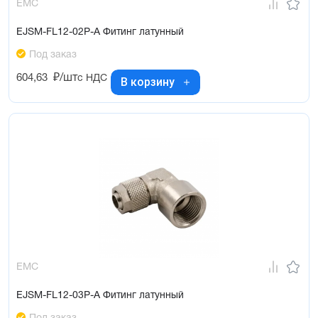
EMC
EJSM-FL12-02P-A Фитинг латунный
Под заказ
604,63
₽/шт
с НДС
В корзину
EMC
EJSM-FL12-03P-A Фитинг латунный