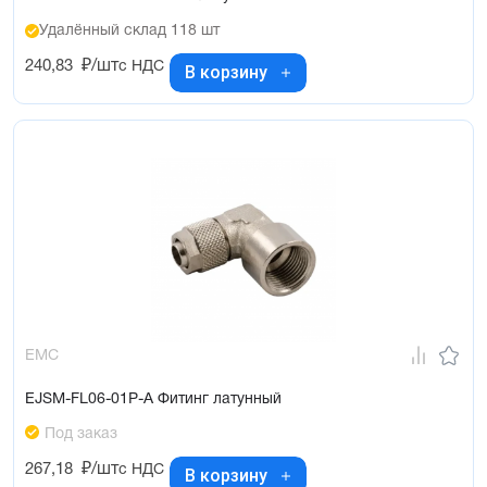
Удалённый склад 118 шт
240,83
₽/шт
с НДС
В корзину
EMC
EJSM-FL06-01P-A Фитинг латунный
Под заказ
267,18
₽/шт
с НДС
В корзину