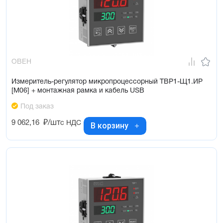
ОВЕН
Измеритель-регулятор микропроцессорный ТВР1-Щ1.ИР
[М06] + монтажная рамка и кабель USB
Под заказ
9 062,16
₽/шт
с НДС
В корзину