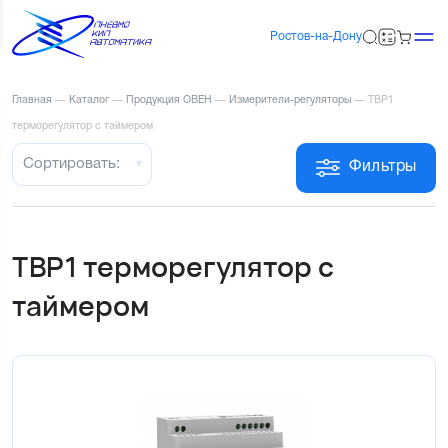
Ростов-на-Дону
Главная
—
Каталог
—
Продукция ОВЕН
—
Измерители-регуляторы
—
ТВР1
терморегулятор с таймером
Сортировать:
Фильтры
ТВР1 терморегулятор с
таймером