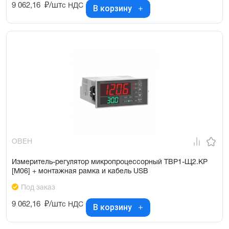
9 062,16
₽/шт
с НДС
В корзину
ОВЕН
Измеритель-регулятор микропроцессорный ТВР1-Щ2.КР
[М06] + монтажная рамка и кабель USB
Под заказ
9 062,16
₽/шт
с НДС
В корзину