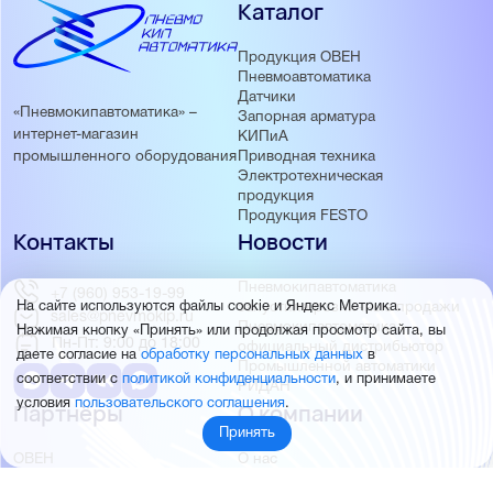
Каталог
Продукция ОВЕН
Пневмоавтоматика
Датчики
«Пневмокипавтоматика» –
Запорная арматура
интернет-магазин
КИПиА
Приводная техника
промышленного оборудования
Электротехническая
продукция
Продукция FESTO
Контакты
Новости
Пневмокипавтоматика
+7 (960) 953-19-99
запустила розничные продажи
На сайте используются файлы cookie и Яндекс Метрика.
sales@pnevmokip.ru
Пневмокипавтоматика –
Нажимая кнопку «Принять» или продолжая просмотр сайта, вы
Пн-Пт: 9:00 до 18:00
официальный дистрибьютор
даете согласие на
обработку персональных данных
в
Промышленной автоматики
соответствии с
политикой конфиденциальности
, и принимаете
РИДАН
условия
пользовательского соглашения
.
Партнёры
О компании
Принять
ОВЕН
О нас
MEYERTEC
Отзывы