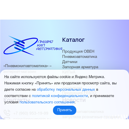
Каталог
Продукция ОВЕН
Пневмоавтоматика
Датчики
«Пневмокипавтоматика» –
Запорная арматура
интернет-магазин
КИПиА
На сайте используются файлы cookie и Яндекс Метрика.
Приводная техника
промышленного оборудования
Электротехническая
Нажимая кнопку «Принять» или продолжая просмотр сайта, вы
продукция
даете согласие на
обработку персональных данных
в
Продукция FESTO
соответствии с
политикой конфиденциальности
, и принимаете
Контакты
Новости
условия
пользовательского соглашения
.
Принять
Пневмокипавтоматика
+7 (960) 953-19-99
запустила розничные продажи
sales@pnevmokip.ru
Пневмокипавтоматика –
Пн-Пт: 9:00 до 18:00
официальный дистрибьютор