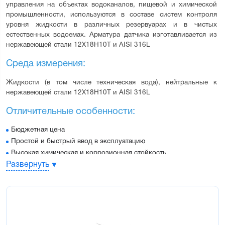
управления на объектах водоканалов, пищевой и химической 
промышленности, используются в составе систем контроля 
уровня жидкости в различных резервуарах и в чистых 
естественных водоемах. Арматура датчика изготавливается из 
нержавеющей стали 12Х18Н10Т и AISI 316L
Среда измерения:
Жидкости (в том числе техническая вода), нейтральные к 
нержавеющей стали 12Х18Н10Т и AISI 316L
Отличительные особенности:
Бюджетная цена
Простой и быстрый ввод в эксплуатацию
Высокая химическая и коррозионная стойкость
Развернуть
Устойчивость высоким температурам
Возможность использования в любых емкостях
Срок службы – 10 лет
Основные характеристики:
Диапазон преобразования уровня в токовый сигнал: от 250 до