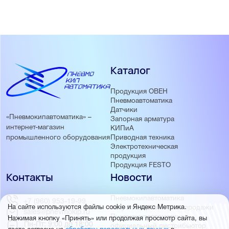
Каталог
Продукция ОВЕН
Пневмоавтоматика
Датчики
«Пневмокипавтоматика» –
Запорная арматура
интернет-магазин
КИПиА
Приводная техника
промышленного оборудования
Электротехническая
продукция
Продукция FESTO
Контакты
Новости
Пневмокипавтоматика
+7 (960) 953-19-99
запустила розничные продажи
На сайте используются файлы cookie и Яндекс Метрика.
sales@pnevmokip.ru
Пневмокипавтоматика –
Нажимая кнопку «Принять» или продолжая просмотр сайта, вы
Пн-Пт: 9:00 до 18:00
официальный дистрибьютор