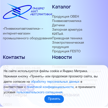
Каталог
Продукция ОВЕН
Пневмоавтоматика
Датчики
«Пневмокипавтоматика» –
Запорная арматура
интернет-магазин
КИПиА
Приводная техника
промышленного оборудования
Электротехническая
продукция
Продукция FESTO
Контакты
Новости
Пневмокипавтоматика
+7 (960) 953-19-99
запустила розничные продажи
На сайте используются файлы cookie и Яндекс Метрика.
sales@pnevmokip.ru
Пневмокипавтоматика –
Нажимая кнопку «Принять» или продолжая просмотр сайта, вы
Пн-Пт: 9:00 до 18:00
официальный дистрибьютор
даете согласие на
обработку персональных данных
в
Промышленной автоматики
соответствии с
политикой конфиденциальности
, и принимаете
РИДАН
условия
пользовательского соглашения
.
Партнёры
О компании
Принять
ОВЕН
О нас