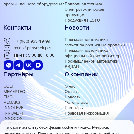
Приводная техника
промышленного оборудования
Электротехническая
продукция
Продукция FESTO
Контакты
Новости
Пневмокипавтоматика
+7 (960) 953-19-99
запустила розничные продажи
sales@pnevmokip.ru
Пневмокипавтоматика –
Пн-Пт: 9:00 до 18:00
официальный дистрибьютор
Промышленной автоматики
РИДАН
Партнёры
О компании
ОВЕН
О нас
MEYERTEC
Отзывы
EMC
Новости
PEMAKS
Фотогалерея
INNOLEVEL
Партнёры
INNOVERT
Правовая информация
INNOCONT
AUTONICS
На сайте используются файлы cookie и Яндекс Метрика.
FESTO