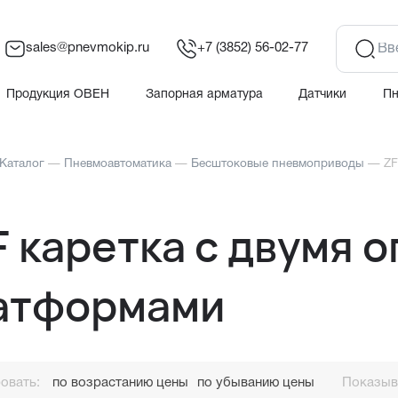
sales@pnevmokip.ru
+7 (3852) 56-02-77
Продукция ОВЕН
Запорная арматура
Датчики
П
Каталог
—
Пневмоавтоматика
—
Бесштоковые пневмоприводы
—
ZF
F каретка с двумя 
атформами
овать:
по возрастанию цены
по убыванию цены
Показыва