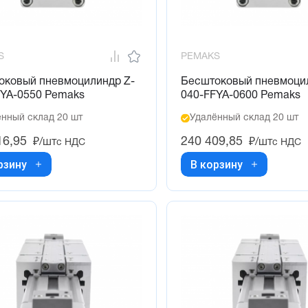
S
PEMAKS
оковый пневмоцилиндр Z-
Бесштоковый пневмоци
FYA-0550 Pemaks
040-FFYA-0600 Pemaks
нный склад 20 шт
Удалённый склад 20 шт
16,95
240 409,85
₽/шт
₽/шт
с НДС
с НДС
рзину
В корзину