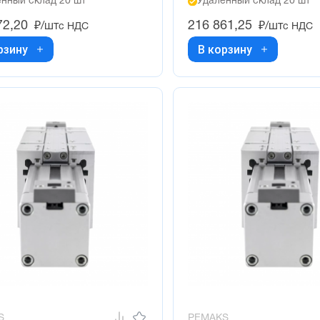
нный склад 20 шт
Удалённый склад 20 шт
72,20
216 861,25
₽/шт
₽/шт
с НДС
с НДС
рзину
В корзину
S
PEMAKS