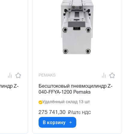
PEMAKS
линдр Z-
Бесштоковый пневмоцилиндр Z-
040-FFYA-1200 Pemaks
Удалённый склад 13 шт
275 741,30
₽/шт
с НДС
В корзину