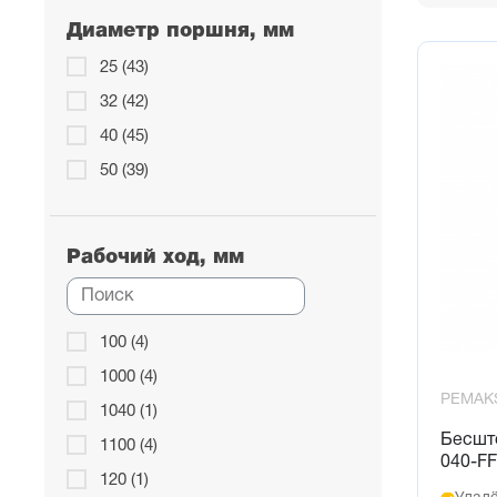
Диаметр поршня, мм
25 (43)
32 (42)
40 (45)
50 (39)
Рабочий ход, мм
100 (4)
1000 (4)
PEMAK
1040 (1)
Бесшт
1100 (4)
040-F
120 (1)