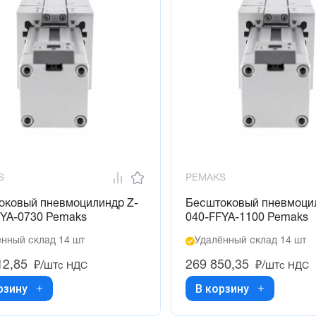
S
PEMAKS
оковый пневмоцилиндр Z-
Бесштоковый пневмоци
FYA-0730 Pemaks
040-FFYA-1100 Pemaks
нный склад 14 шт
Удалённый склад 14 шт
12,85
269 850,35
₽/шт
₽/шт
с НДС
с НДС
рзину
В корзину