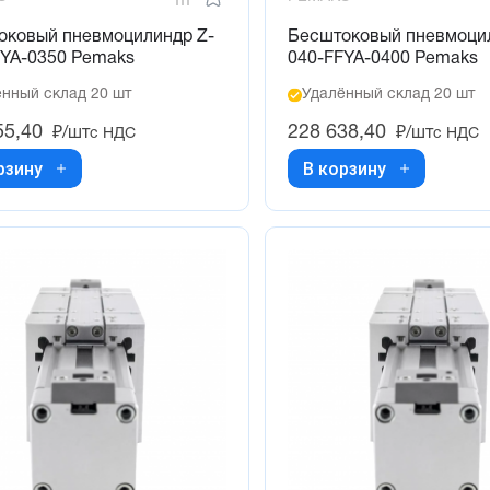
оковый пневмоцилиндр Z-
Бесштоковый пневмоци
FYA-0350 Pemaks
040-FFYA-0400 Pemaks
нный склад 20 шт
Удалённый склад 20 шт
55,40
228 638,40
₽/шт
₽/шт
с НДС
с НДС
рзину
В корзину