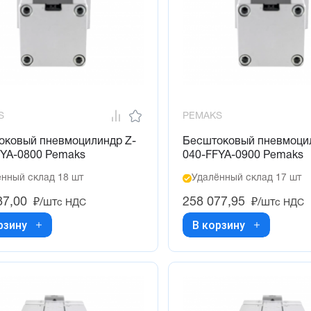
S
PEMAKS
оковый пневмоцилиндр Z-
Бесштоковый пневмоци
FYA-0800 Pemaks
040-FFYA-0900 Pemaks
нный склад 18 шт
Удалённый склад 17 шт
87,00
258 077,95
₽/шт
₽/шт
с НДС
с НДС
рзину
В корзину