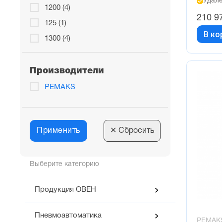
Удалё
1200 (4)
210 9
125 (1)
В ко
1300 (4)
1350 (1)
1400 (4)
Производители
1500 (4)
PEMAKS
1600 (4)
1700 (4)
Применить
1800 (4)
✕
Сбросить
1850 (1)
1889 (1)
Выберите категорию
1900 (4)
Продукция ОВЕН
200 (5)
2000 (3)
Пневмоавтоматика
PEMAK