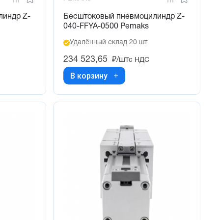
линдр Z-
Бесштоковый пневмоцилиндр Z-
040-FFYA-0500 Pemaks
Удалённый склад 20 шт
234 523,65
₽/шт
с НДС
В корзину