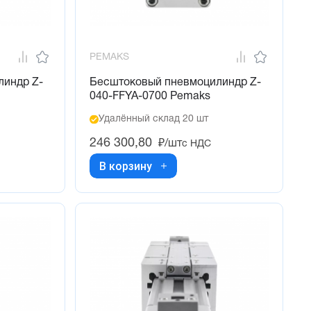
PEMAKS
линдр Z-
Бесштоковый пневмоцилиндр Z-
040-FFYA-0700 Pemaks
Удалённый склад 20 шт
246 300,80
₽/шт
с НДС
В корзину