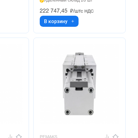
Удалённый склад 20 шт
222 747,45
₽/шт
с НДС
В корзину
PEMAKS