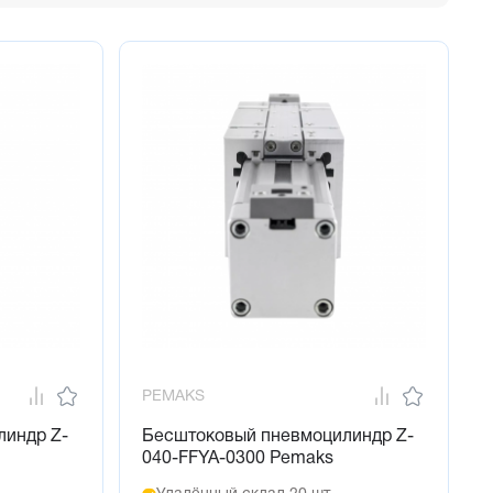
PEMAKS
линдр Z-
Бесштоковый пневмоцилиндр Z-
040-FFYA-0300 Pemaks