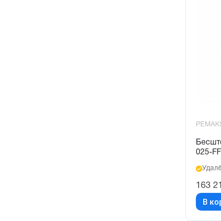
PEMAK
Бесшт
025-F
Удалё
163 2
В ко