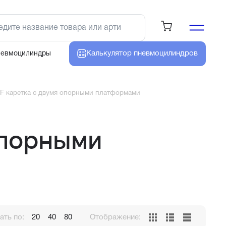
Калькулятор
пневмоцилиндров
невмоцилиндры
F каретка с двумя опорными платформами
опорными
ть по:
20
40
80
Отображение: