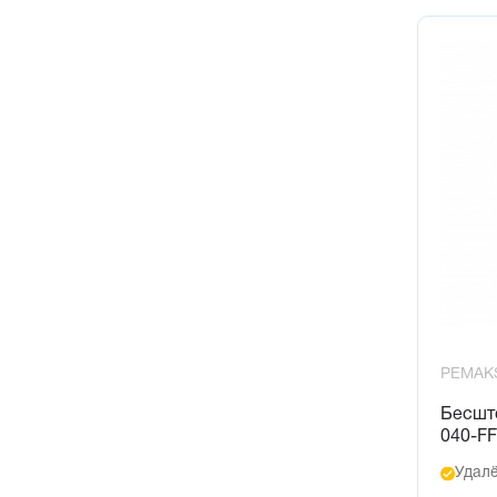
PEMAK
Бесшт
040-F
Удалё