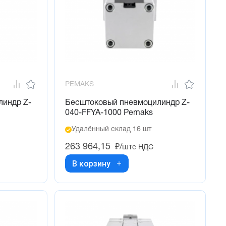
PEMAKS
линдр Z-
Бесштоковый пневмоцилиндр Z-
040-FFYA-1000 Pemaks
Удалённый склад 16 шт
263 964,15
₽/шт
с НДС
В корзину