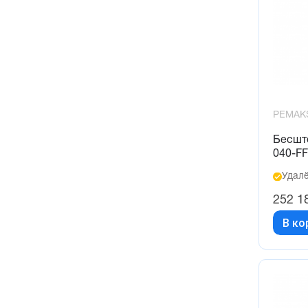
590 (3)
600 (4)
6000 (4)
620 (1)
650 (1)
700 (4)
PEMAK
730 (1)
Бесшт
800 (4)
040-F
900 (4)
Удалё
252 1
В ко