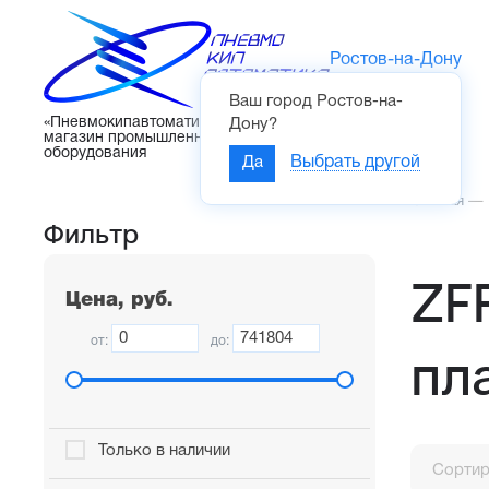
Ростов-на-Дону
Ваш город
Ростов-на-
Каталог
«Пневмокипавтоматика» – интернет-
Дону
?
магазин промышленного
оборудования
Да
Выбрать другой
Главная
—
Фильтр
ZF
Цена, руб.
от:
до:
пл
Только в наличии
Сортир