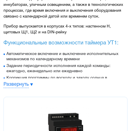
инкубаторах, уличным освещением, а также в технологических 
процессах, где время включения и выключения оборудования 
связано с календарной датой или временем суток.
Прибор выпускается в корпусах 4-х типов: 
настенном Н, 
щитовых Щ1, Щ2 и на DIN-рейку
Функциональные возможности таймера УТ1:
Автоматическое включение и выключение исполнительных
механизмов по календарному времени
Задание периодичности исполнения каждой команды:
ежегодно, еженедельно или ежедневно
Коррекция программы по восходу и заходу солнца в
зависимости от географической широты местности
Развернуть
(управление освещением, наружной рекламой и т.п.)
Подключение внешних устройств блокировки команд
Индикация текущего времени и даты
Программирование прибора кнопками на лицевой панели
Энергонезависимая память для сохранения программы
управления при отключении питания
Защита параметров от несанкционированного доступа