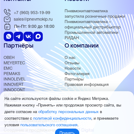
Пневмокипавтоматика
+7 (960) 953-19-99
запустила розничные продажи
sales@pnevmokip.ru
Пневмокипавтоматика –
Пн-Пт: 9:00 до 18:00
официальный дистрибьютор
Промышленной автоматики
РИДАН
Партнёры
О компании
ОВЕН
О нас
MEYERTEC
Отзывы
EMC
Новости
PEMAKS
Фотогалерея
INNOLEVEL
Партнёры
INNOVERT
Правовая информация
INNOCONT
AUTONICS
На сайте используются файлы cookie и Яндекс Метрика.
FESTO
Нажимая кнопку «Принять» или продолжая просмотр сайта, вы
SMC
даете согласие на
обработку персональных данных
в
соответствии с
политикой конфиденциальности
, и принимаете
© 2026 Пневмокипавтоматика
условия
пользовательского соглашения
.
Создание и продвижение сайта
BTB Digital
Принять