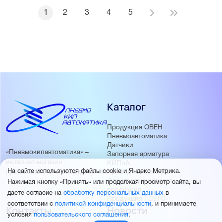
1
2
3
4
5
Каталог
Продукция ОВЕН
Пневмоавтоматика
Датчики
«Пневмокипавтоматика» –
Запорная арматура
интернет-магазин
КИПиА
На сайте используются файлы cookie и Яндекс Метрика.
Приводная техника
промышленного оборудования
Электротехническая
Нажимая кнопку «Принять» или продолжая просмотр сайта, вы
продукция
даете согласие на
обработку персональных данных
в
Продукция FESTO
соответствии с
политикой конфиденциальности
, и принимаете
Контакты
Новости
условия
пользовательского соглашения
.