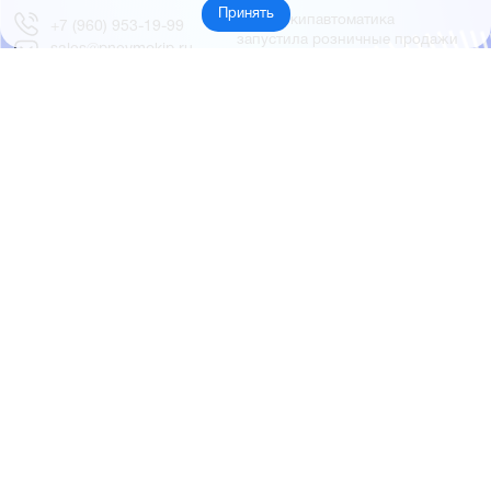
Принять
Пневмокипавтоматика
+7 (960) 953-19-99
запустила розничные продажи
sales@pnevmokip.ru
Пневмокипавтоматика –
Пн-Пт: 9:00 до 18:00
официальный дистрибьютор
Промышленной автоматики
РИДАН
Партнёры
О компании
ОВЕН
О нас
MEYERTEC
Отзывы
EMC
Новости
PEMAKS
Фотогалерея
INNOLEVEL
Партнёры
INNOVERT
Правовая информация
INNOCONT
AUTONICS
FESTO
SMC
© 2026 Пневмокипавтоматика
Создание и продвижение сайта
BTB Digital