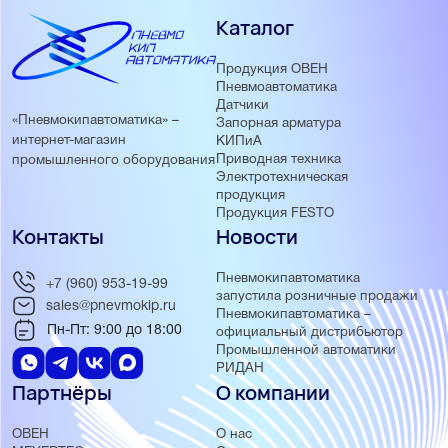
Каталог
Продукция ОВЕН
Пневмоавтоматика
Датчики
«Пневмокипавтоматика» –
Запорная арматура
интернет-магазин
КИПиА
Приводная техника
промышленного оборудования
Электротехническая
продукция
Продукция FESTO
Контакты
Новости
Пневмокипавтоматика
+7 (960) 953-19-99
запустила розничные продажи
sales@pnevmokip.ru
Пневмокипавтоматика –
Пн-Пт: 9:00 до 18:00
официальный дистрибьютор
Промышленной автоматики
РИДАН
Партнёры
О компании
ОВЕН
О нас