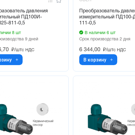
ОВЕН
разователь давления
Преобразователь давле
ительный ПД100И-
измерительный ПД100-
25-811-0,5
111-0,5
личии 8 шт
В наличии 6 шт
роизводства 9 дней
Срок производства 2 дня
6,70
6 344,00
₽/шт
₽/шт
с НДС
с НДС
рзину
В корзину