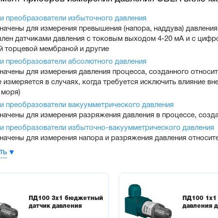
 и преобразователи избыточного давления
начены для измерения превышения (напора, наддува) давлени
влен датчиками давления с токовым выходом 4-20 мА и с циф
й торцевой мембраной и другие
 и преобразователи абсолютного давления
начены для измерения давления процесса, созданного относи
 измеряется в случаях, когда требуется исключить влияние вн
 моря)
 и преобразователи вакуумметрического давления
начены для измерения разряжения давления в процессе, созд
 и преобразователи избыточно-вакуумметрического давления
начены для измерения напора и разряжения давления относит
 и преобразователи дифференциального давления
ть
начены для измерения перепада давления между двумя любым
влен интеллектуальными микропроцессорными датчиками давлен
мышленном и взрывозащищенном исполнении, с выходным си
ые датчики и преобразователи гидростатического давления
ПД100 3х1 бюджетный
ПД100 1х1
начены для измерения избыточного давления столба жидкости
датчик давления
давления 
еские реле избыточного давления