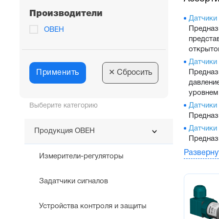
Производители
Датчики
Предназ
ОВЕН
предста
открыто
Датчики
Предназ
Применить
✕
Сбросить
давление
уровнем
Датчики
Выберите категорию
Предназ
Датчики
Продукция ОВЕН
Предназ
Датчики
Разверну
Измерители-регуляторы
Предназ
предста
Задатчики сигналов
общепро
Погружн
Предназ
Устройства контроля и защиты
Механич