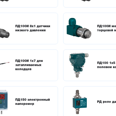
начены для контроля работы насосов (защиты от сухого хода)
еские реле перепада давления
ачены для контроля перепада давления воды и воздуха. Прим
онирования зданий
ПД100И 8х1 датчики
ПД100И мо
низкого давления
торцевой 
ПД100И 1х7 для
ПД100 1х5 
затапливаемых
полевом к
колодцев
ПД150 электронный
РД реле д
напоромер