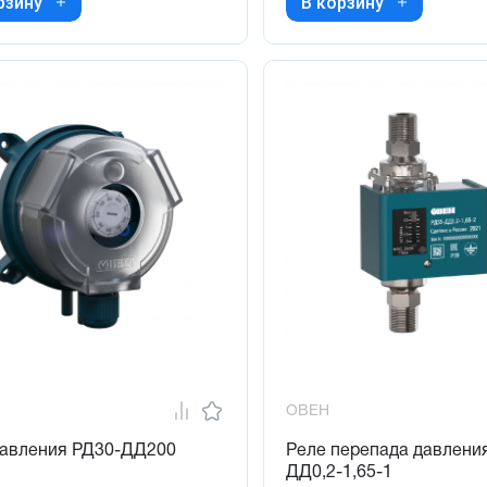
рзину
В корзину
ОВЕН
давления РД30-ДД200
Реле перепада давлени
ДД0,2-1,65-1