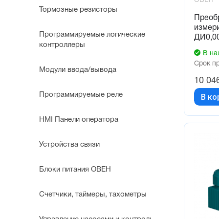
ОВЕН
Тормозные резисторы
Преоб
измер
Программируемые логические
ДИ0,00
контроллеры
В на
Срок п
Модули ввода/вывода
10 04
Программируемые реле
В ко
HMI Панели оператора
Устройства связи
Блоки питания ОВЕН
Счетчики, таймеры, тахометры