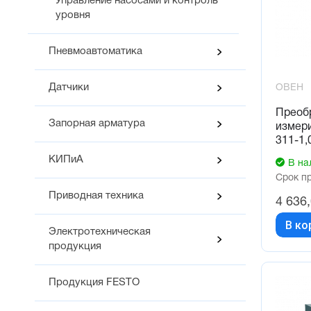
Управление насосами и контроль
уровня
Пневмоавтоматика
Датчики
ОВЕН
Преоб
Запорная арматура
измер
311-1,
КИПиА
В на
Срок п
Приводная техника
4 636
В ко
Электротехническая
продукция
Продукция FESTO