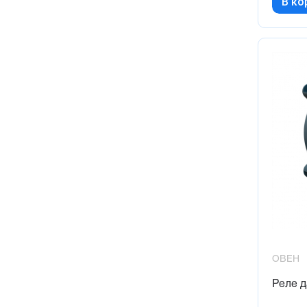
В ко
ОВЕН
Реле 