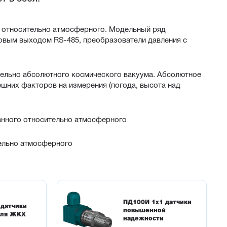
я относительно атмосферного. Модельный ряд
ровым выходом RS-485, преобразователи давления с
тельно абсолютного космического вакуума. Абсолютное
ешних факторов на измерения (погода, высота над
анного относительно атмосферного
ельно атмосферного
и точками измеряемого процесса. Модельный ряд
ия с индикацией и с высоким классом точности 0,1 % в
гналом 4-20 мА и цифровым протоколом HART
ПД100И 1х1 датчики
 датчики
повышенной
 над точкой погружения датчика
для ЖКХ
надежности