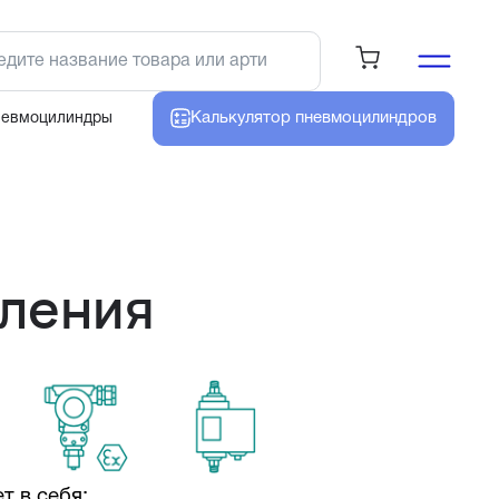
Калькулятор
пневмоцилиндров
невмоцилиндры
вления
т в себя: