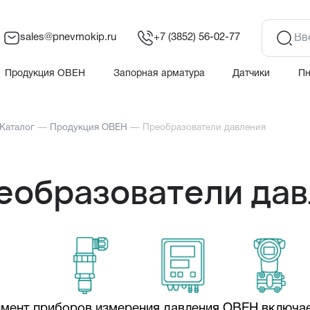
sales@pnevmokip.ru
+7 (3852) 56-02-77
Продукция ОВЕН
Запорная арматура
Датчики
П
Каталог
—
Продукция ОВЕН
—
Преобразователи давления
еобразователи да
мент приборов измерения давления ОВЕН включае