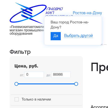
Ростов-на-Дону
Ваш город
Ростов-на-
Каталог
«Пневмокипавтоматика» – интернет-
Дону
?
магазин промышленного
оборудования
Да
Выбрать другой
Главная
—
Фильтр
Пр
Цена, руб.
от:
до:
Только в наличии
Ассорти