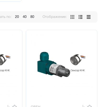
ть по:
20
40
80
Отображение: