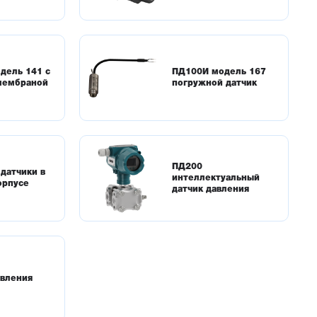
 в системах водоснабжения, котельных, в ЖКХ
еняются в системах отопления, вентиляции и
дель 141 с
ПД100И модель 167
мембраной
погружной датчик
ПД200
датчики в
интеллектуальный
орпусе
датчик давления
авления