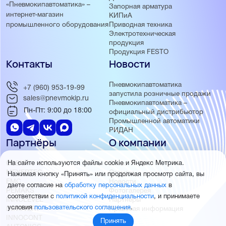
«Пневмокипавтоматика» –
Запорная арматура
интернет-магазин
КИПиА
Приводная техника
промышленного оборудования
Электротехническая
продукция
Продукция FESTO
Контакты
Новости
Пневмокипавтоматика
+7 (960) 953-19-99
запустила розничные продажи
sales@pnevmokip.ru
Пневмокипавтоматика –
Пн-Пт: 9:00 до 18:00
официальный дистрибьютор
Промышленной автоматики
РИДАН
Партнёры
О компании
ОВЕН
О нас
На сайте используются файлы cookie и Яндекс Метрика.
MEYERTEC
Отзывы
Нажимая кнопку «Принять» или продолжая просмотр сайта, вы
EMC
Новости
даете согласие на
обработку персональных данных
в
PEMAKS
Фотогалерея
соответствии с
политикой конфиденциальности
, и принимаете
INNOLEVEL
Партнёры
условия
пользовательского соглашения
.
INNOVERT
Правовая информация
INNOCONT
Принять