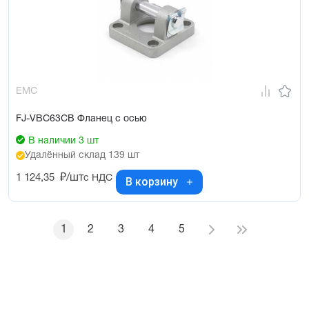
EMC
FJ-VBC63CB Фланец с осью
В наличии 3 шт
Удалённый склад 139 шт
1 124,35
₽/шт
с НДС
В корзину
1
2
3
4
5