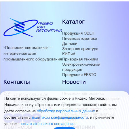
Каталог
Продукция ОВЕН
Пневмоавтоматика
Датчики
«Пневмокипавтоматика» –
Запорная арматура
интернет-магазин
КИПиА
Приводная техника
промышленного оборудования
Электротехническая
продукция
Продукция FESTO
Контакты
Новости
Пневмокипавтоматика
+7 (960) 953-19-99
запустила розничные продажи
На сайте используются файлы cookie и Яндекс Метрика.
sales@pnevmokip.ru
Пневмокипавтоматика –
Нажимая кнопку «Принять» или продолжая просмотр сайта, вы
Пн-Пт: 9:00 до 18:00
официальный дистрибьютор
даете согласие на
обработку персональных данных
в
Промышленной автоматики
соответствии с
политикой конфиденциальности
, и принимаете
РИДАН
условия
пользовательского соглашения
.
Партнёры
О компании