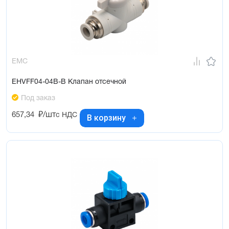
EMC
EHVFF04-04B-B Клапан отсечной
Под заказ
657,34
₽/шт
с НДС
В корзину