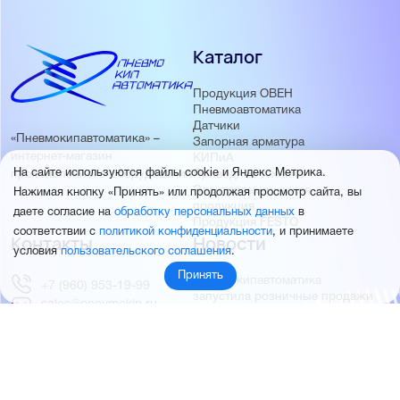
Каталог
Продукция ОВЕН
Пневмоавтоматика
Датчики
«Пневмокипавтоматика» –
Запорная арматура
интернет-магазин
КИПиА
На сайте используются файлы cookie и Яндекс Метрика.
Приводная техника
промышленного оборудования
Электротехническая
Нажимая кнопку «Принять» или продолжая просмотр сайта, вы
продукция
даете согласие на
обработку персональных данных
в
Продукция FESTO
соответствии с
политикой конфиденциальности
, и принимаете
Контакты
Новости
условия
пользовательского соглашения
.
Принять
Пневмокипавтоматика
+7 (960) 953-19-99
запустила розничные продажи
sales@pnevmokip.ru
Пневмокипавтоматика –
Пн-Пт: 9:00 до 18:00
официальный дистрибьютор
Промышленной автоматики
РИДАН
Партнёры
О компании