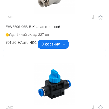
EMC
EHVFF06-06B-B Клапан отсечной
Удалённый склад 227 шт
701,26
₽/шт
с НДС
В корзину
EMC