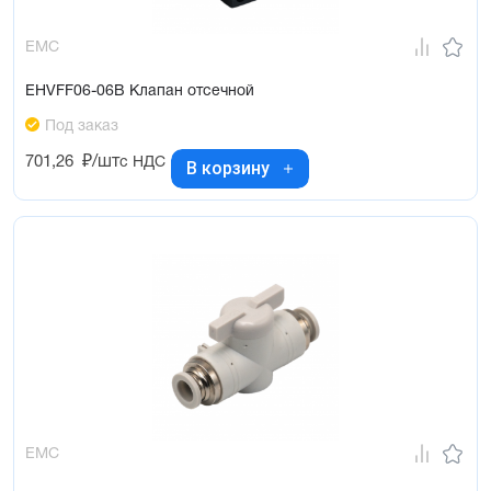
EMC
EHVFF06-06B Клапан отсечной
Под заказ
701,26
₽/шт
с НДС
В корзину
EMC