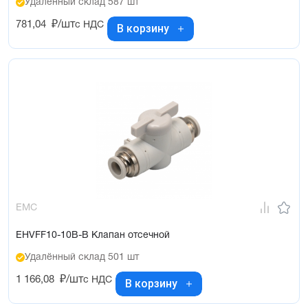
Удалённый склад 587 шт
781,04
₽/шт
с НДС
В корзину
EMC
EHVFF10-10B-B Клапан отсечной
Удалённый склад 501 шт
1 166,08
₽/шт
с НДС
В корзину