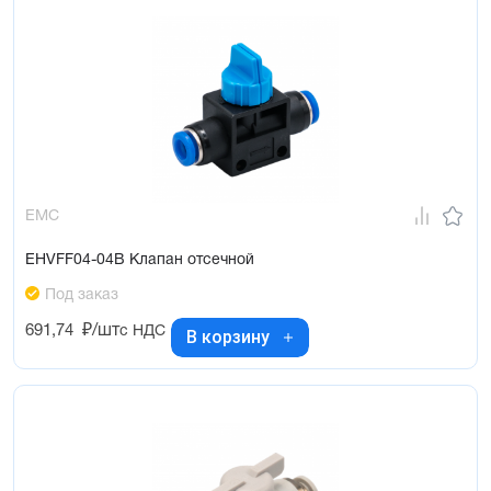
EMC
EHVFF04-04B Клапан отсечной
Под заказ
691,74
₽/шт
с НДС
В корзину