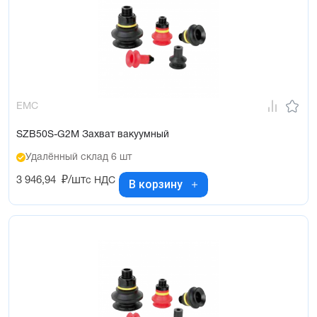
EMC
SZB50S-G2M Захват вакуумный
Удалённый склад 6 шт
3 946,94
₽/шт
с НДС
В корзину