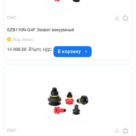
EMC
SZB110N-G4F Захват вакуумный
Под заказ
14 998,68
₽/шт
с НДС
В корзину
EMC