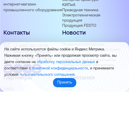
интернет-магазин
КИПиА
Приводная техника
промышленного оборудования
Электротехническая
продукция
Продукция FESTO
Контакты
Новости
Пневмокипавтоматика
+7 (960) 953-19-99
запустила розничные продажи
На сайте используются файлы cookie и Яндекс Метрика.
sales@pnevmokip.ru
Пневмокипавтоматика –
Нажимая кнопку «Принять» или продолжая просмотр сайта, вы
Пн-Пт: 9:00 до 18:00
официальный дистрибьютор
даете согласие на
обработку персональных данных
в
Промышленной автоматики
соответствии с
политикой конфиденциальности
, и принимаете
РИДАН
условия
пользовательского соглашения
.
Партнёры
О компании
Принять
ОВЕН
О нас
MEYERTEC
Отзывы
EMC
Новости
PEMAKS
Фотогалерея
INNOLEVEL
Партнёры
INNOVERT
Правовая информация
INNOCONT
AUTONICS