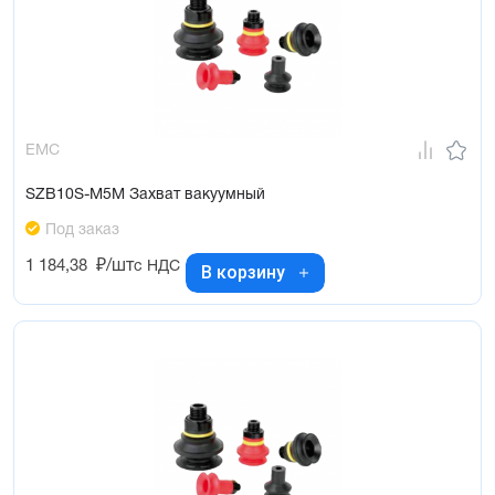
EMC
SZB10S-M5M Захват вакуумный
Под заказ
1 184,38
₽/шт
с НДС
В корзину