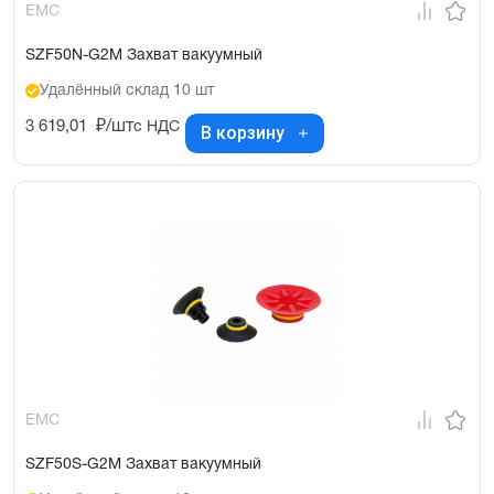
EMC
SZF50N-G2M Захват вакуумный
Удалённый склад 10 шт
3 619,01
₽/шт
с НДС
В корзину
EMC
SZF50S-G2M Захват вакуумный