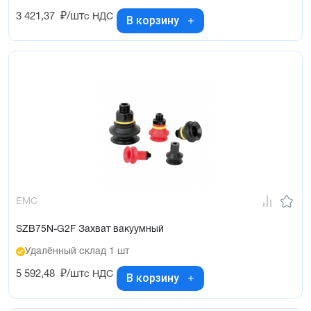
3 421,37
₽/шт
с НДС
В корзину
EMC
SZB75N-G2F Захват вакуумный
Удалённый склад 1 шт
5 592,48
₽/шт
с НДС
В корзину