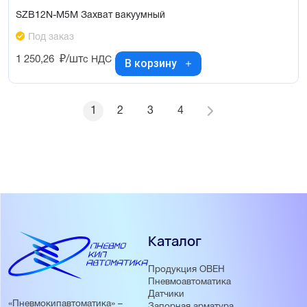
SZB12N-M5M Захват вакуумный
Под заказ
1 250,26
₽/шт
с НДС
В корзину
1
2
3
4
Каталог
Продукция ОВЕН
Пневмоавтоматика
Датчики
«Пневмокипавтоматика» –
Запорная арматура