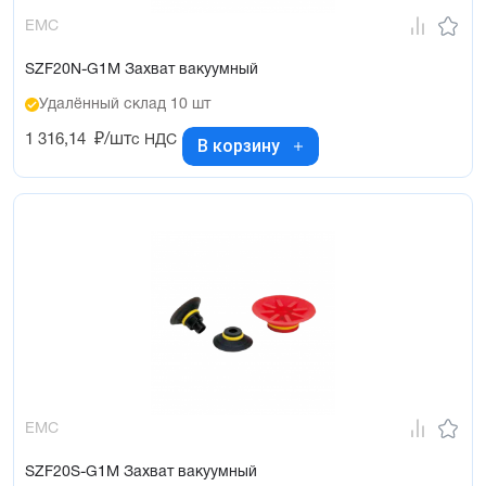
EMC
SZF20N-G1M Захват вакуумный
Удалённый склад 10 шт
1 316,14
₽/шт
с НДС
В корзину
EMC
SZF20S-G1M Захват вакуумный