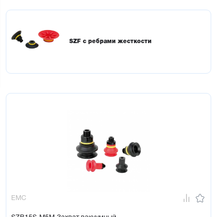
SZF с ребрами жесткости
EMC