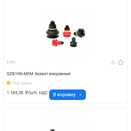
EMC
SZB10N-M5M Захват вакуумный
Под заказ
1 184,38
₽/шт
с НДС
В корзину