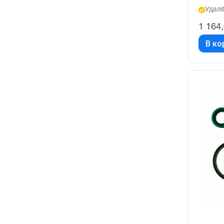
Удалё
1 164
В ко