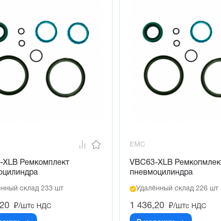
EMC
-XLB Ремкомплект
VBC63-XLB Ремкопмлек
оцилиндра
пневмоцилиндра
нный склад 233 шт
Удалённый склад 226 шт
,20
1 436,20
₽/шт
₽/шт
с НДС
с НДС