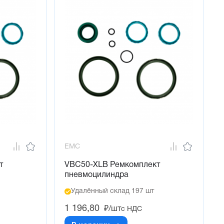
EMC
т
VBC50-XLB Ремкомплект
пневмоцилиндра
Удалённый склад 197 шт
1 196,80
₽/шт
с НДС