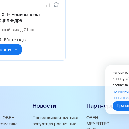
-XLB Ремкомплект
оцилиндра
нный склад 71 шт
0
₽/шт
с НДС
рзину
На сайте
кнопку «
согласие
политико
пользова
г
Новости
Партнёры
Приня
я ОВЕН
Пневмокипавтоматика
ОВЕН
томатика
запустила розничные
MEYERTEC