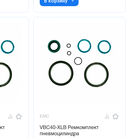
В корзину
EMC
кт
VBC40-XLB Ремкомплект
пневмоцилиндра