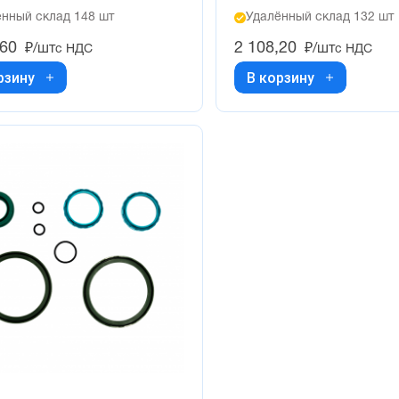
нный склад 148 шт
Удалённый склад 132 шт
,60
2 108,20
₽/шт
₽/шт
с НДС
с НДС
рзину
В корзину