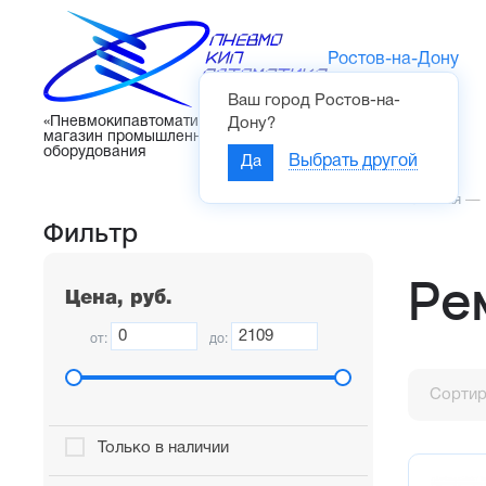
Ростов-на-Дону
Ваш город
Ростов-на-
Каталог
«Пневмокипавтоматика» – интернет-
Дону
?
магазин промышленного
оборудования
Да
Выбрать другой
Главная
—
Фильтр
Ре
Цена, руб.
от:
до:
Сортир
Только в наличии