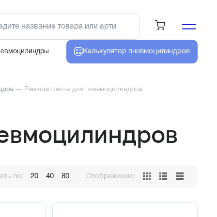
Калькулятор
пневмоцилиндров
невмоцилиндры
дров
—
Ремкомплекты для пневмоцилиндров
невмоцилиндров
ть по:
20
40
80
Отображение: