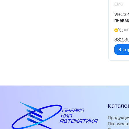
EMC
VBC32
пневм
Удалё
832,3
В ко
Катало
Продукци
Пневмоав