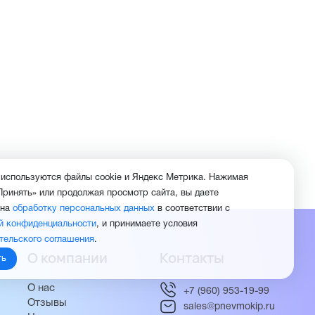
 используются файлы cookie и Яндекс Метрика. Нажимая
Принять» или продолжая просмотр сайта, вы даете
 на
обработку персональных данных
в соответствии с
й конфиденциальности
, и принимаете условия
тельского соглашения
.
О компании
Контакты
ть
О нас
+7 (960) 953-19-99
Отзывы
sales@pnevmokip.ru