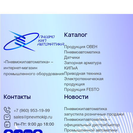
Каталог
Продукция ОВЕН
Пневмоавтоматика
Датчики
«Пневмокипавтоматика» –
Запорная арматура
интернет-магазин
КИПиА
Приводная техника
промышленного оборудования
Электротехническая
продукция
Продукция FESTO
Контакты
Новости
Пневмокипавтоматика
+7 (960) 953-19-99
запустила розничные продажи
sales@pnevmokip.ru
Пневмокипавтоматика –
Пн-Пт: 9:00 до 18:00
официальный дистрибьютор
Промышленной автоматики