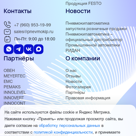
Продукция FESTO
Контакты
Новости
Пневмокипавтоматика
+7 (960) 953-19-99
запустила розничные продажи
sales@pnevmokip.ru
Пневмокипавтоматика –
Пн-Пт: 9:00 до 18:00
официальный дистрибьютор
Промышленной автоматики
РИДАН
Партнёры
О компании
ОВЕН
О нас
MEYERTEC
Отзывы
EMC
Новости
PEMAKS
Фотогалерея
INNOLEVEL
Партнёры
INNOVERT
Правовая информация
INNOCONT
AUTONICS
На сайте используются файлы cookie и Яндекс Метрика.
FESTO
Нажимая кнопку «Принять» или продолжая просмотр сайта, вы
SMC
даете согласие на
обработку персональных данных
в
соответствии с
политикой конфиденциальности
, и принимаете
© 2026 Пневмокипавтоматика