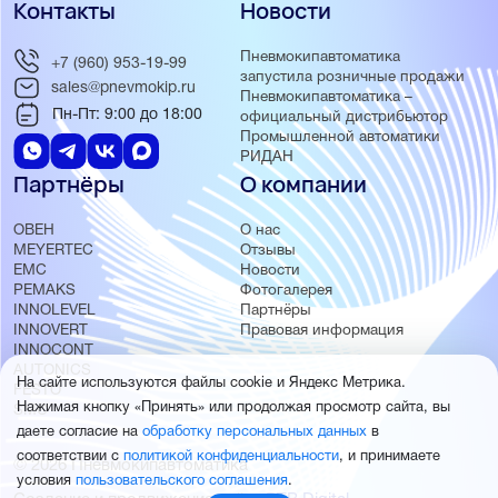
Контакты
Новости
Пневмокипавтоматика
+7 (960) 953-19-99
запустила розничные продажи
sales@pnevmokip.ru
Пневмокипавтоматика –
Пн-Пт: 9:00 до 18:00
официальный дистрибьютор
Промышленной автоматики
РИДАН
Партнёры
О компании
ОВЕН
О нас
MEYERTEC
Отзывы
EMC
Новости
PEMAKS
Фотогалерея
INNOLEVEL
Партнёры
INNOVERT
Правовая информация
INNOCONT
AUTONICS
На сайте используются файлы cookie и Яндекс Метрика.
FESTO
Нажимая кнопку «Принять» или продолжая просмотр сайта, вы
SMC
даете согласие на
обработку персональных данных
в
соответствии с
политикой конфиденциальности
, и принимаете
© 2026 Пневмокипавтоматика
условия
пользовательского соглашения
.