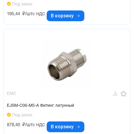
Под заказ
195,44
₽/шт
с НДС
В корзину
EMC
EJSM-C06-M5-A Фитинг латунный
Под заказ
878,40
₽/шт
с НДС
В корзину