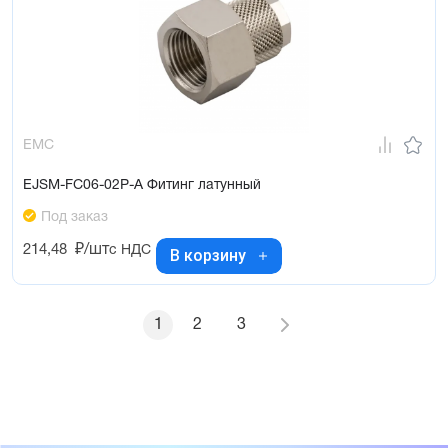
EMC
EJSM-FC06-02P-A Фитинг латунный
Под заказ
214,48
₽/шт
с НДС
В корзину
1
2
3