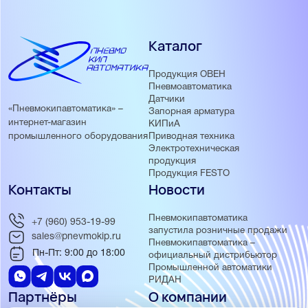
Каталог
Продукция ОВЕН
Пневмоавтоматика
Датчики
«Пневмокипавтоматика» –
Запорная арматура
интернет-магазин
КИПиА
Приводная техника
промышленного оборудования
Электротехническая
продукция
Продукция FESTO
Контакты
Новости
Пневмокипавтоматика
+7 (960) 953-19-99
запустила розничные продажи
sales@pnevmokip.ru
Пневмокипавтоматика –
Пн-Пт: 9:00 до 18:00
официальный дистрибьютор
Промышленной автоматики
РИДАН
Партнёры
О компании