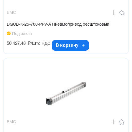
EMC
DGCB-K-25-700-PPV-A Пневмопривод бесштоковый
Под заказ
50 427,48
₽/шт
с НДС
В корзину
EMC