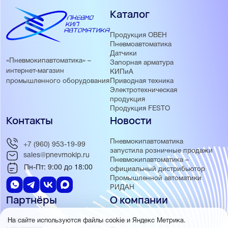
Каталог
Продукция ОВЕН
Пневмоавтоматика
Датчики
«Пневмокипавтоматика» –
Запорная арматура
интернет-магазин
КИПиА
Приводная техника
промышленного оборудования
Электротехническая
продукция
Продукция FESTO
Контакты
Новости
Пневмокипавтоматика
+7 (960) 953-19-99
запустила розничные продажи
sales@pnevmokip.ru
Пневмокипавтоматика –
Пн-Пт: 9:00 до 18:00
официальный дистрибьютор
Промышленной автоматики
РИДАН
Партнёры
О компании
ОВЕН
О нас
На сайте используются файлы cookie и Яндекс Метрика.