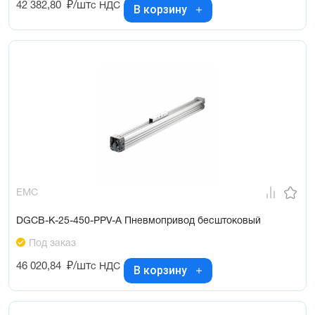
42 382,80
₽/шт
с НДС
В корзину
EMC
DGCB-K-25-450-PPV-A Пневмопривод бесштоковый
Под заказ
46 020,84
₽/шт
с НДС
В корзину