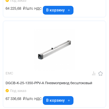
Под заказ
64 225,68
₽/шт
с НДС
В корзину
EMC
DGCB-K-25-1350-PPV-A Пневмопривод бесштоковый
Под заказ
67 336,68
₽/шт
с НДС
В корзину