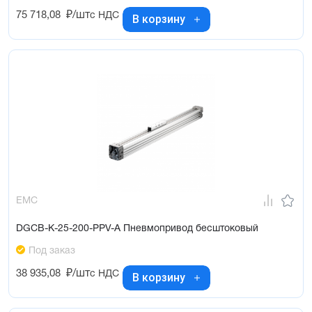
75 718,08
₽/шт
с НДС
В корзину
EMC
DGCB-K-25-200-PPV-A Пневмопривод бесштоковый
Под заказ
38 935,08
₽/шт
с НДС
В корзину