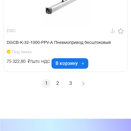
EMC
DGCB-K-32-1000-PPV-A Пневмопривод бесштоковый
Под заказ
75 322,80
₽/шт
с НДС
В корзину
1
2
3