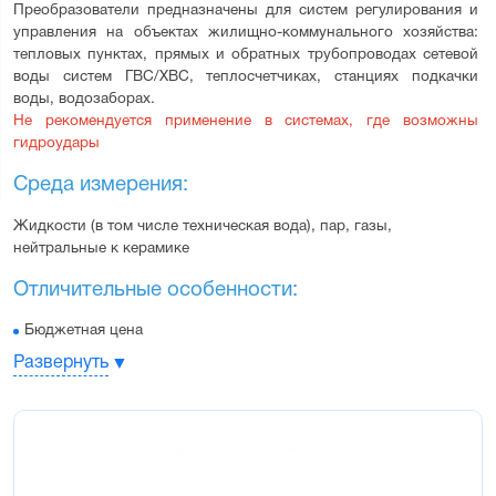
Преобразователи предназначены для систем регулирования и 
управления на объектах жилищно-коммунального хозяйства: 
тепловых пунктах, прямых и обратных трубопроводах сетевой 
воды систем ГВС/ХВС, теплосчетчиках, станциях подкачки 
воды, водозаборах.
Не рекомендуется применение в системах, где возможны 
гидроудары
Среда измерения:
Жидкости (в том числе техническая вода), пар, газы, 
нейтральные к керамике
Отличительные особенности:
Бюджетная цена
Высокая химическая и коррозионная стойкость
Развернуть
Устойчивость высоким температурам
Малая дополнительная температурная погрешность
Датчик внесен в Государственный реестр средств измерения
Бесплатная заводская первичная поверка