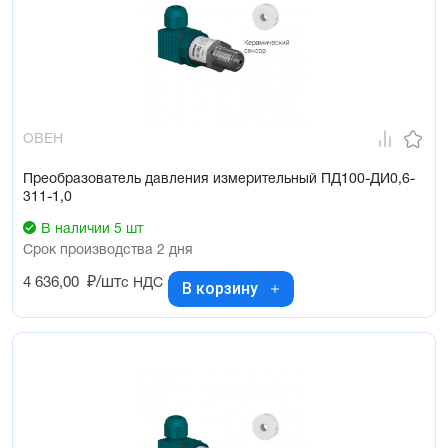
Основные характеристики:
Верхний предел измерений – от 0,1 до 10,0 МПа
Тип измеряемого давления – избыточное (ДИ)
Диапазон температур измеряемой среды: –40…+135 °С
Класс точности – 0,5 %; 1 %
Межповерочный интервал – 2 года
ОВЕН
Преобразователь давления измерительный ПД100-ДИ0,6-
311-1,0
В наличии 5 шт
Срок производства 2 дня
4 636,00
₽/шт
с НДС
В корзину