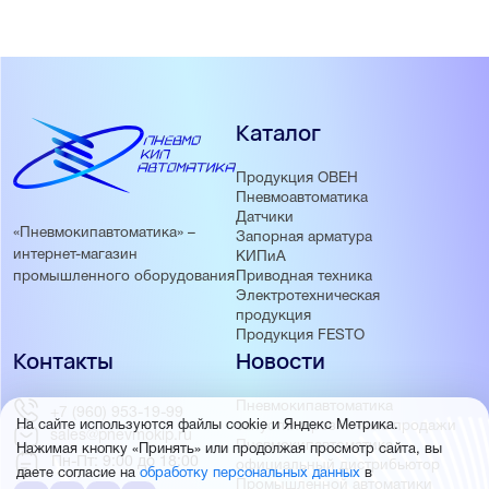
Каталог
Продукция ОВЕН
Пневмоавтоматика
Датчики
«Пневмокипавтоматика» –
Запорная арматура
интернет-магазин
КИПиА
Приводная техника
промышленного оборудования
Электротехническая
продукция
Продукция FESTO
Контакты
Новости
Пневмокипавтоматика
+7 (960) 953-19-99
запустила розничные продажи
На сайте используются файлы cookie и Яндекс Метрика.
sales@pnevmokip.ru
Пневмокипавтоматика –
Нажимая кнопку «Принять» или продолжая просмотр сайта, вы
Пн-Пт: 9:00 до 18:00
официальный дистрибьютор
даете согласие на
обработку персональных данных
в
Промышленной автоматики