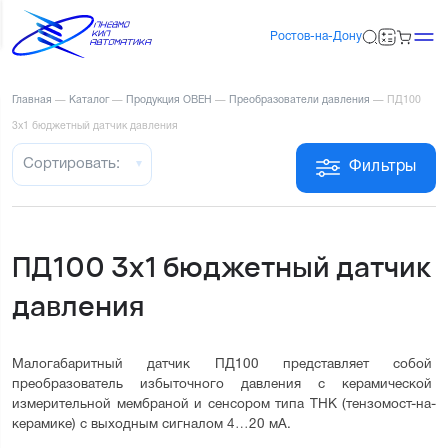
Ростов-на-Дону
Главная
—
Каталог
—
Продукция ОВЕН
—
Преобразователи давления
—
ПД100
3х1 бюджетный датчик давления
Сортировать:
Фильтры
ПД100 3х1 бюджетный датчик
давления
Малогабаритный датчик ПД100 представляет собой 
преобразователь избыточного давления с керамической 
измерительной мембраной и сенсором типа ТНК (тензомост-на-
керамике) с выходным сигналом 4…20 мА.