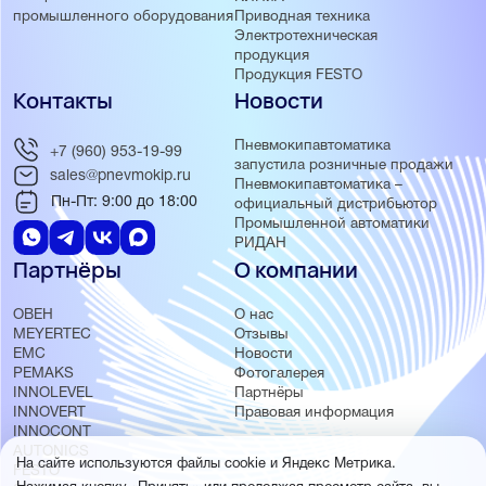
Приводная техника
промышленного оборудования
Электротехническая
продукция
Продукция FESTO
Контакты
Новости
Пневмокипавтоматика
+7 (960) 953-19-99
запустила розничные продажи
sales@pnevmokip.ru
Пневмокипавтоматика –
Пн-Пт: 9:00 до 18:00
официальный дистрибьютор
Промышленной автоматики
РИДАН
Партнёры
О компании
ОВЕН
О нас
MEYERTEC
Отзывы
EMC
Новости
PEMAKS
Фотогалерея
INNOLEVEL
Партнёры
INNOVERT
Правовая информация
INNOCONT
AUTONICS
На сайте используются файлы cookie и Яндекс Метрика.
FESTO