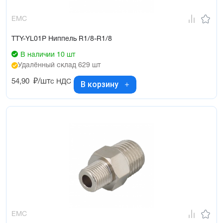
EMC
TTY-YL01P Ниппель R1/8-R1/8
В наличии 10 шт
Удалённый склад 629 шт
54,90
₽/шт
с НДС
В корзину
EMC