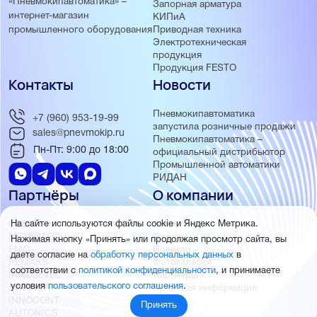
«Пневмокипавтоматика» –
Запорная арматура
интернет-магазин
КИПиА
Приводная техника
промышленного оборудования
Электротехническая
продукция
Продукция FESTO
Контакты
Новости
Пневмокипавтоматика
+7 (960) 953-19-99
запустила розничные продажи
sales@pnevmokip.ru
Пневмокипавтоматика –
Пн-Пт: 9:00 до 18:00
официальный дистрибьютор
Промышленной автоматики
РИДАН
Партнёры
О компании
ОВЕН
О нас
На сайте используются файлы cookie и Яндекс Метрика.
MEYERTEC
Отзывы
Нажимая кнопку «Принять» или продолжая просмотр сайта, вы
EMC
Новости
даете согласие на
обработку персональных данных
в
PEMAKS
Фотогалерея
соответствии с
политикой конфиденциальности
, и принимаете
INNOLEVEL
Партнёры
условия
пользовательского соглашения
.
INNOVERT
Правовая информация
INNOCONT
Принять
AUTONICS