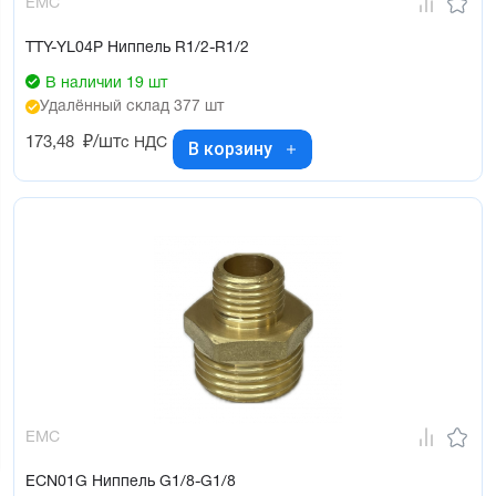
EMC
TTY-YL04P Ниппель R1/2-R1/2
В наличии 19 шт
Удалённый склад 377 шт
173,48
₽/шт
с НДС
В корзину
EMC
ECN01G Ниппель G1/8-G1/8