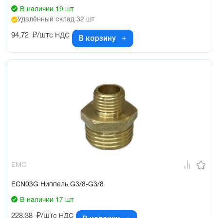
В наличии 19 шт
Удалённый склад 32 шт
94,72
₽/шт
с НДС
В корзину
EMC
ECN03G Ниппель G3/8-G3/8
В наличии 17 шт
228,38
₽/шт
с НДС