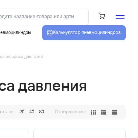
Калькулятор
пневмоцилиндров
невмоцилиндры
ачи/сброса давления
са давления
ть по:
20
40
80
Отображение: