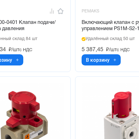
PEMAKS
00-0401 Клапан подачи/
Включающий клапан с 
а давления
управлением PS1M-S2-
нный склад 84 шт
Удалённый склад 50 шт
,34
5 387,45
₽/шт
₽/шт
с НДС
с НДС
рзину
В корзину