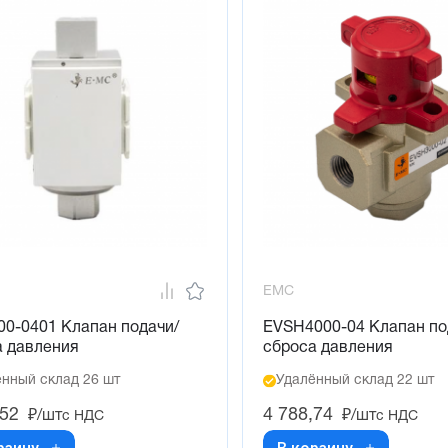
EMC
00-0401 Клапан подачи/
EVSH4000-04 Клапан по
а давления
сброса давления
нный склад 26 шт
Удалённый склад 22 шт
,52
4 788,74
₽/шт
₽/шт
с НДС
с НДС