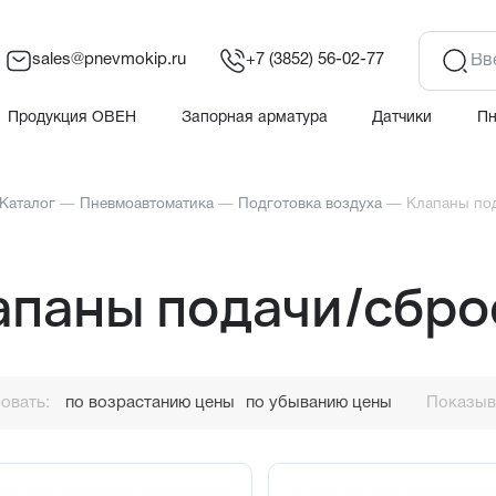
sales@pnevmokip.ru
+7 (3852) 56-02-77
Продукция ОВЕН
Запорная арматура
Датчики
П
Каталог
—
Пневмоавтоматика
—
Подготовка воздуха
—
Клапаны под
апаны подачи/сбро
овать:
по возрастанию цены
по убыванию цены
Показыва