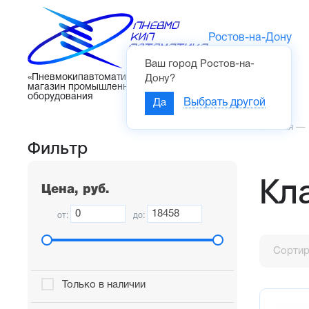
Ростов-на-Дону
Ваш город
Ростов-на-
Каталог
«Пневмокипавтоматика» – интернет-
Дону
?
магазин промышленного
оборудования
Да
Выбрать другой
Главная
—
Фильтр
Кл
Цена, руб.
от:
до:
Сортир
Только в наличии