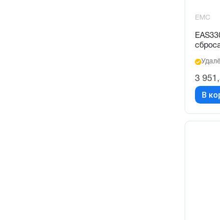
EMC
EAS33
сброс
Удалё
3 951
В ко