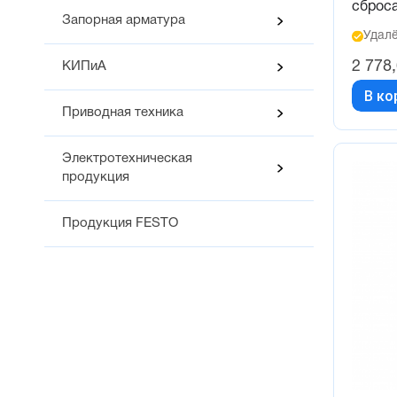
сброс
Запорная арматура
Удалё
2 778
КИПиА
В ко
Приводная техника
Электротехническая
продукция
Продукция FESTO