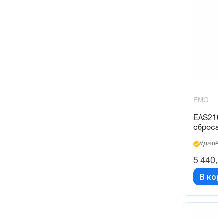
EMC
EAS21
сброс
Удалё
5 440
В ко