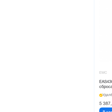
EMC
EAS43
сброс
Удалё
5 387