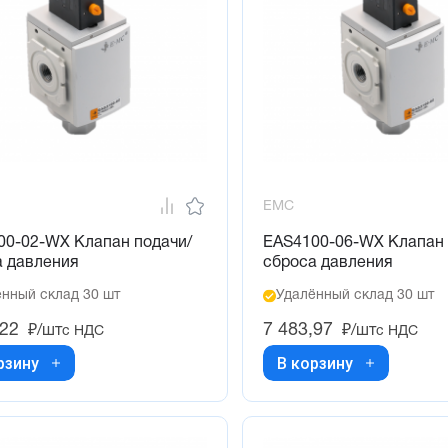
EMC
00-02-WX Клапан подачи/
EAS4100-06-WX Клапан 
а давления
сброса давления
нный склад 30 шт
Удалённый склад 30 шт
,22
7 483,97
₽/шт
₽/шт
с НДС
с НДС
рзину
В корзину