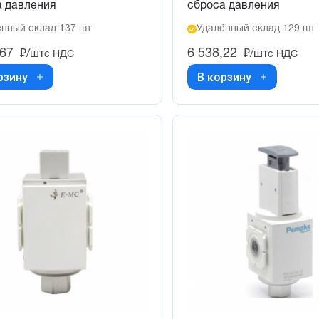
а давления
сброса давления
нный склад 137 шт
Удалённый склад 129 шт
,67
6 538,22
₽/шт
₽/шт
с НДС
с НДС
рзину
В корзину