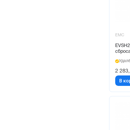
EMC
EVSH2
сброс
Удалё
2 283
В ко