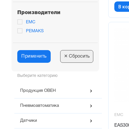
В ко
Производители
EMC
PEMAKS
Применить
✕
Сбросить
Выберите категорию
Продукция ОВЕН
Пневмоавтоматика
EMC
Датчики
EAS300