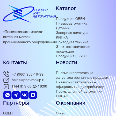
Каталог
Продукция ОВЕН
Пневмоавтоматика
Датчики
«Пневмокипавтоматика» –
Запорная арматура
интернет-магазин
КИПиА
Приводная техника
промышленного оборудования
Электротехническая
продукция
Продукция FESTO
Контакты
Новости
Пневмокипавтоматика
+7 (960) 953-19-99
запустила розничные продажи
sales@pnevmokip.ru
Пневмокипавтоматика –
Пн-Пт: 9:00 до 18:00
официальный дистрибьютор
Промышленной автоматики
РИДАН
Партнёры
О компании
ОВЕН
О нас