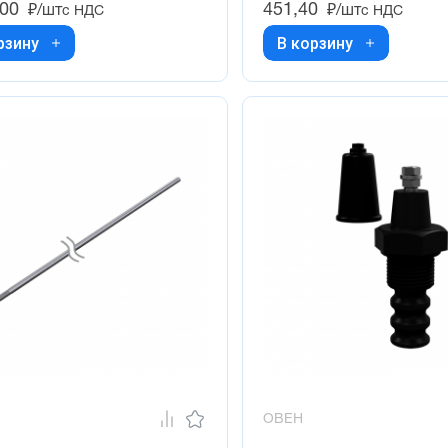
,00
451,40
₽/шт
₽/шт
с НДС
с НДС
рзину
В корзину
ОВЕН