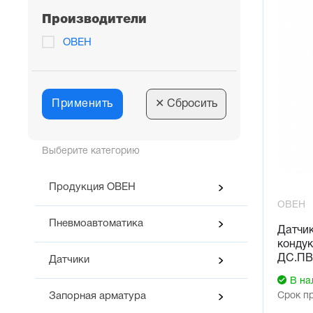
Производители
ОВЕН
Применить
✕
Сбросить
Выберите категорию
Продукция ОВЕН
ОВЕН
Пневмоавтоматика
Датчик
конду
ДС.ПВ
Датчики
В на
Срок п
Запорная арматура