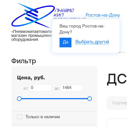
Ростов-на-Дону
Ваш город
Ростов-на-
Каталог
«Пневмокипавтоматика» – интернет-
Дону
?
магазин промышленного
оборудования
Да
Выбрать другой
Главная
—
Фильтр
ДС
Цена, руб.
от:
до:
Сортир
Только в наличии