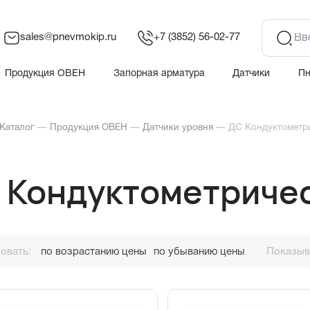
sales@pnevmokip.ru
+7 (3852) 56-02-77
Продукция ОВЕН
Запорная арматура
Датчики
П
Каталог
—
Продукция ОВЕН
—
Датчики уровня
—
ДС Кондуктометри
 Кондуктометричес
овать:
по возрастанию цены
по убыванию цены
Показыва