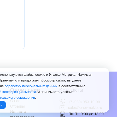
 используются файлы cookie и Яндекс Метрика. Нажимая
Принять» или продолжая просмотр сайта, вы даете
 на
обработку персональных данных
в соответствии с
О компании
Контакты
й конфиденциальности
, и принимаете условия
тельского соглашения
.
О нас
+7 (960) 953-19-99
ть
Отзывы
sales@pnevmokip.ru
Новости
Пн-Пт: 9:00 до 18:00