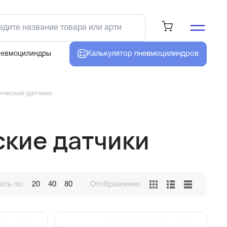
Калькулятор
пневмоцилиндров
невмоцилиндры
ческие датчики
кие датчики
ть по:
20
40
80
Отображение: