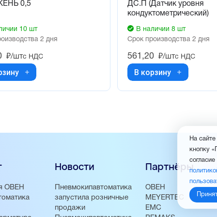
ЕНЬ 0,5
ДС.П (Датчик уровня
кондуктометрический)
личии 10 шт
В наличии 8 шт
роизводства 2 дня
Срок производства 2 дня
0
561,20
₽/шт
₽/шт
с НДС
с НДС
рзину
В корзину
На сайте
кнопку «
согласие
г
Новости
Партнёры
политико
пользова
я ОВЕН
Пневмокипавтоматика
ОВЕН
Приня
томатика
запустила розничные
MEYERTEC
продажи
EMC