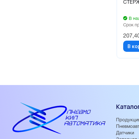
СТЕРЖ
В на
Срок п
207,4
В ко
Катало
Продукци
Пневмоав
Датчики