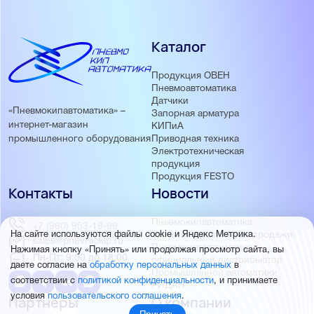
Каталог
Продукция ОВЕН
Пневмоавтоматика
Датчики
«Пневмокипавтоматика» –
Запорная арматура
интернет-магазин
КИПиА
Приводная техника
промышленного оборудования
Электротехническая
продукция
Продукция FESTO
Контакты
Новости
Пневмокипавтоматика
+7 (960) 953-19-99
запустила розничные продажи
На сайте используются файлы cookie и Яндекс Метрика.
sales@pnevmokip.ru
Пневмокипавтоматика –
Нажимая кнопку «Принять» или продолжая просмотр сайта, вы
Пн-Пт: 9:00 до 18:00
официальный дистрибьютор
даете согласие на
обработку персональных данных
в
Промышленной автоматики
соответствии с
политикой конфиденциальности
, и принимаете
РИДАН
условия
пользовательского соглашения
.
Партнёры
О компании