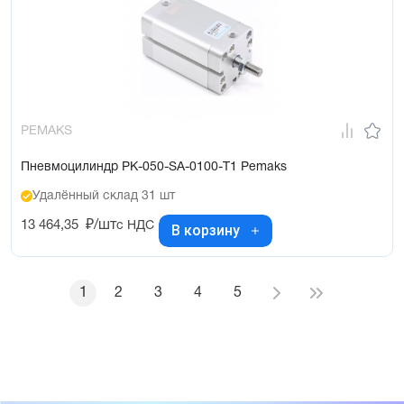
PEMAKS
Пневмоцилиндр PK-050-SA-0100-T1 Pemaks
Удалённый склад 31 шт
13 464,35
₽/шт
с НДС
В корзину
1
2
3
4
5