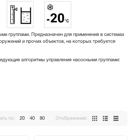
ми группами. Предназначен для применения в системах 
ружений и прочих объектов, на которых требуется 
ледующие алгоритмы управления насосными группами:
уровня
ть по:
20
40
80
Отображение:
ровня
ровня
й и дискретный датчики уровня или 4 дискретных датчика