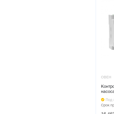
ОВЕН
Контр
насоса
Под 
Срок п