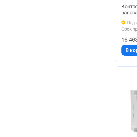
Контр
насос
Под 
Срок п
16 46
В ко