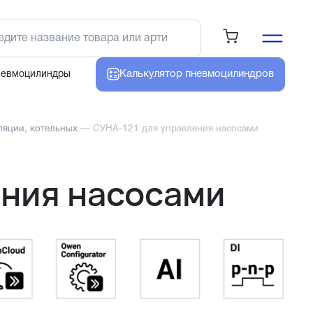
Калькулятор
пневмоцилиндров
невмоцилиндры
ляции, котельных
—
СУНА-121 для управления насосами
ения насосами