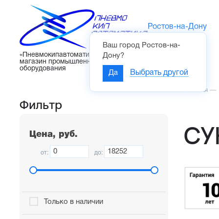
Ростов-на-Дону
Ваш город
Ростов-на-
Каталог
«Пневмокипавтоматика» – интернет-
Дону
?
магазин промышленного
оборудования
Да
Выбрать другой
Главная
—
Фильтр
СУ
Цена, руб.
от:
до:
Только в наличии