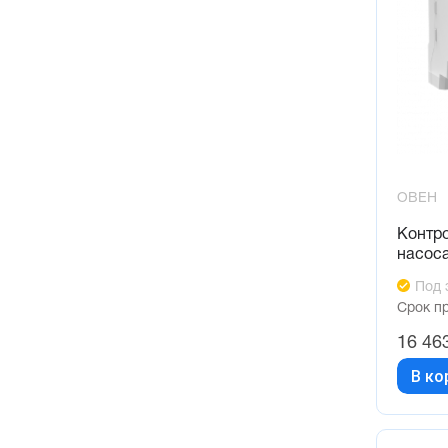
ОВЕН
Контр
насос
Под 
Срок п
16 46
В ко