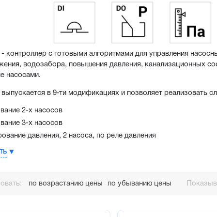
- контроллер с готовыми алгоритмами для управления насосны
ения, водозабора, повышения давления, канализационных соо
е насосами.
выпускается в 9-ти модификациях и позволяет реализовать с
вание 2-х насосов
вание 3-х насосов
рование давления, 2 насоса, по реле давления
рование давления, 2 насоса, по аналоговому датчику давления
ть
рование давления, 3 насоса, по аналоговому датчику давления
ение/опорожнение резервуара, 2 насоса, дискретные датчики 
овать:
по возрастанию цены
по убыванию цены
Показыва
ение/опорожнение резервуара, 2 насоса, аналоговый датчик у
ение/опорожнение резервуара, 3 насоса, аналоговый датчик у
ение канализационной насосной станцией, 2 насоса, аналоговы