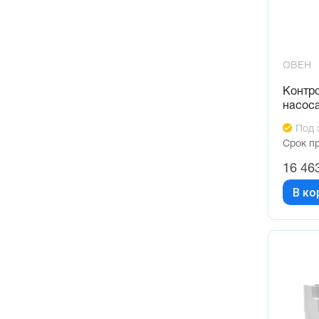
ОВЕН
Контр
насос
Под 
Срок п
16 46
В ко