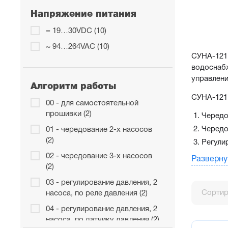
Напряжение питания
= 19…30VDC (10)
~ 94…264VAC (10)
СУНА-121 
водоснабж
управлени
Алгоритм работы
СУНА-121 
00 - для самостоятельной
прошивки (2)
Чередо
Чередо
01 - чередование 2-х насосов
(2)
Регули
Регули
02 - чередование 3-х насосов
Разверну
(2)
Регули
Заполн
03 - регулирование давления, 2
Сортир
насоса, по реле давления (2)
Заполн
Заполн
04 - регулирование давления, 2
насоса, по датчику давления (2)
Управл