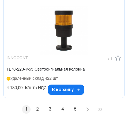
INNOCONT
TL70-220-Y-55 Светосигнальная колонна
Удалённый склад 422 шт
4 130,00
₽/шт
с НДС
В корзину
1
2
3
4
5