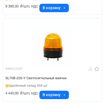
9 390,00
₽/шт
с НДС
В корзину
INNOCONT
SL70B-220-Y Светосигнальный маячок
Удалённый склад 559 шт
4 440,00
₽/шт
с НДС
В корзину