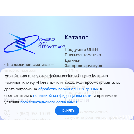
Каталог
Продукция ОВЕН
Пневмоавтоматика
Датчики
«Пневмокипавтоматика» –
Запорная арматура
интернет-магазин
КИПиА
На сайте используются файлы cookie и Яндекс Метрика.
Приводная техника
промышленного оборудования
Электротехническая
Нажимая кнопку «Принять» или продолжая просмотр сайта, вы
продукция
даете согласие на
обработку персональных данных
в
Продукция FESTO
соответствии с
политикой конфиденциальности
, и принимаете
Контакты
Новости
условия
пользовательского соглашения
.
Принять
Пневмокипавтоматика
+7 (960) 953-19-99
запустила розничные продажи
sales@pnevmokip.ru
Пневмокипавтоматика –
Пн-Пт: 9:00 до 18:00
официальный дистрибьютор
Промышленной автоматики