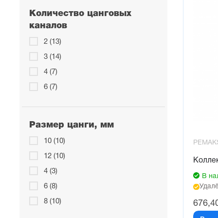
Количество цанговых
каналов
2 (13)
3 (14)
4 (7)
6 (7)
Размер цанги, мм
10 (10)
PEMAK
12 (10)
Колле
4 (3)
В на
6 (8)
Удалё
8 (10)
676,4