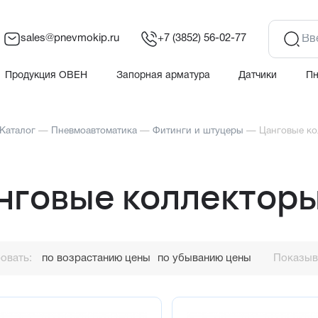
sales@pnevmokip.ru
+7 (3852) 56-02-77
Продукция ОВЕН
Запорная арматура
Датчики
П
Каталог
—
Пневмоавтоматика
—
Фитинги и штуцеры
—
Цанговые ко
нговые коллекторы
овать:
по возрастанию цены
по убыванию цены
Показыва