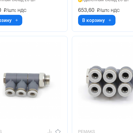
нный склад 26 шт
Удалённый склад 26 шт
0
653,60
₽/шт
₽/шт
с НДС
с НДС
рзину
В корзину
S
PEMAKS