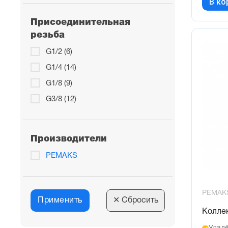
В ко
Присоединительная
резьба
G1/2 (6)
G1/4 (14)
G1/8 (9)
G3/8 (12)
Производители
PEMAKS
PEMAK
Применить
✕
Сбросить
Колле