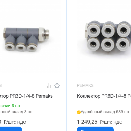
S
PEMAKS
ктор PR3D-1/4-8 Pemaks
Коллектор PR6D-1/4-8 
личии 6 шт
нный склад 3 шт
Удалённый склад 589 шт
0
1 249,25
₽/шт
₽/шт
с НДС
с НДС