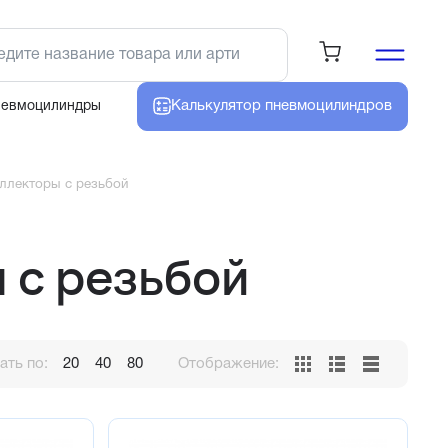
Калькулятор
пневмоцилиндров
невмоцилиндры
ллекторы с резьбой
 с резьбой
ть по:
20
40
80
Отображение: