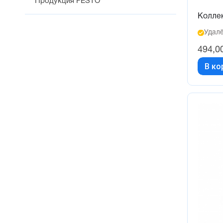
Продукция FESTO
Колле
Удалё
494,0
В ко