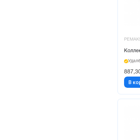
PEMAK
Колле
Удалё
887,3
В ко