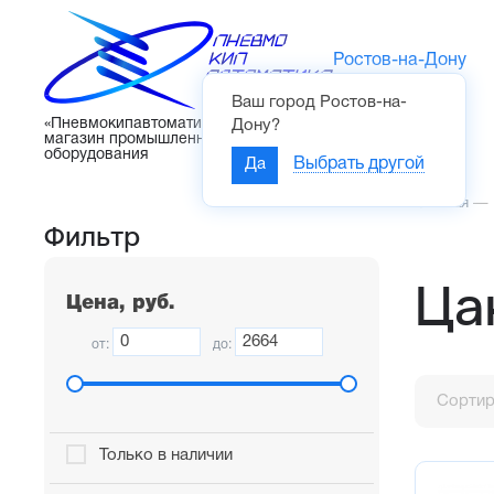
Ростов-на-Дону
Ваш город
Ростов-на-
Каталог
«Пневмокипавтоматика» – интернет-
Дону
?
магазин промышленного
оборудования
Да
Выбрать другой
Главная
—
Фильтр
Ца
Цена, руб.
от:
до:
Сортир
Только в наличии