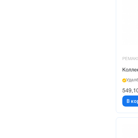
PEMAK
Колле
Удалё
549,1
В ко