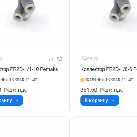
S
PEMAKS
ктор PR2D-1/4-10 Pemaks
Коллектор PR2D-1/8-6 
нный склад 11 шт
Удалённый склад 11 шт
0
351,50
₽/шт
₽/шт
с НДС
с НДС
рзину
В корзину