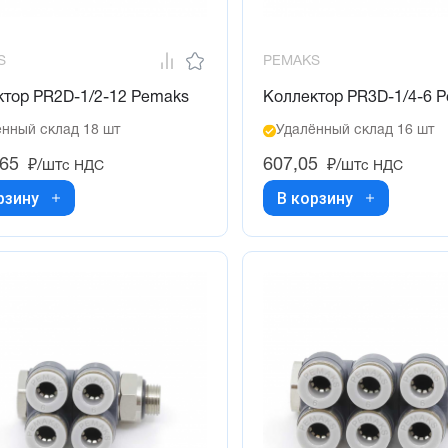
S
PEMAKS
ктор PR2D-1/2-12 Pemaks
Коллектор PR3D-1/4-6 
нный склад 18 шт
Удалённый склад 16 шт
,65
607,05
₽/шт
₽/шт
с НДС
с НДС
рзину
В корзину