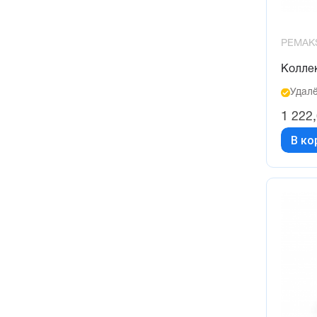
PEMAK
Колле
Удалё
1 222
В ко