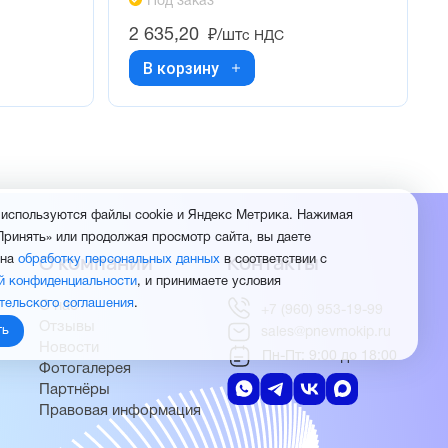
Под заказ
2 635,20
₽/шт
с НДС
В корзину
 используются файлы cookie и Яндекс Метрика. Нажимая
Принять» или продолжая просмотр сайта, вы даете
О компании
Контакты
 на
обработку персональных данных
в соответствии с
й конфиденциальности
, и принимаете условия
тельского соглашения
.
О нас
+7 (960) 953-19-99
Отзывы
ть
sales@pnevmokip.ru
Новости
Пн-Пт: 9:00 до 18:00
Фотогалерея
Партнёры
Правовая информация