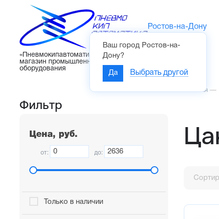
Ростов-на-Дону
Ваш город
Ростов-на-
Каталог
«Пневмокипавтоматика» – интернет-
Дону
?
магазин промышленного
оборудования
Да
Выбрать другой
Главная
—
Фильтр
Ца
Цена, руб.
от:
до:
Сортир
Только в наличии