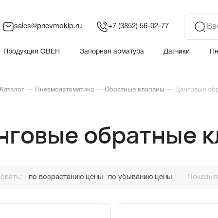
sales@pnevmokip.ru
+7 (3852) 56-02-77
Продукция ОВЕН
Запорная арматура
Датчики
П
Каталог
—
Пневмоавтоматика
—
Обратные клапаны
—
Цанговые об
нговые обратные 
овать:
по возрастанию цены
по убыванию цены
Показыва