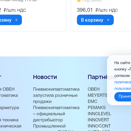
нный склад 176 шт
Под заказ
2
396,01
₽/шт
₽/шт
с НДС
с НДС
рзину
В корзину
На сайте
кнопку «
г
Новости
Партнёры
согласие
политико
пользова
я ОВЕН
Пневмокипавтоматика
ОВЕН
томатика
запустила розничные
MEYERTEC
Приня
продажи
EMC
арматура
Пневмокипавтоматика
PEMAKS
– официальный
INNOLEVEL
 техника
дистрибьютор
INNOVERT
хническая
Промышленной
INNOCONT