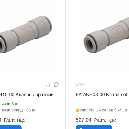
EMC
H10-00 Клапан обратный
EA-AKH08-00 Клапан об
личии 5 шт
нный склад 136 шт
Удалённый склад 563 шт
0
527,04
₽/шт
₽/шт
с НДС
с НДС