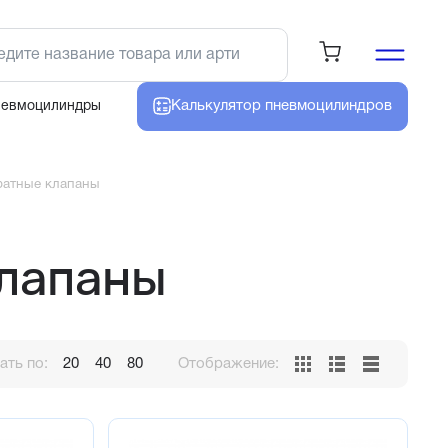
Калькулятор
пневмоцилиндров
невмоцилиндры
ратные клапаны
клапаны
ть по:
20
40
80
Отображение: