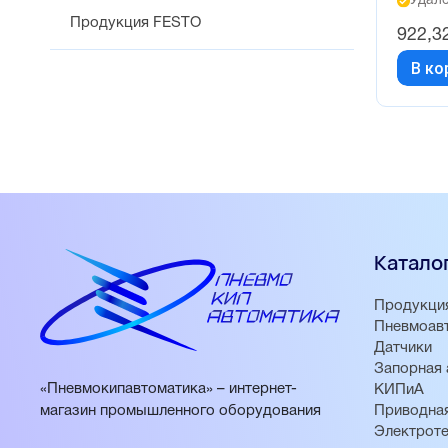
Удалё
Продукция FESTO
922,3
В ко
Катало
Продукци
Пневмоав
Датчики
Запорная 
«Пневмокипавтоматика» – интернет-
КИПиА
магазин промышленного оборудования
Приводная
Электроте