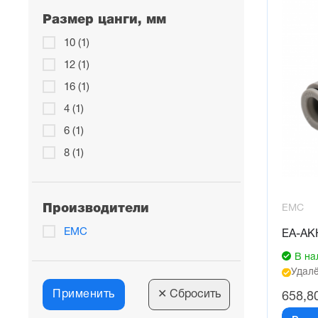
Размер цанги, мм
10 (1)
12 (1)
16 (1)
4 (1)
6 (1)
8 (1)
Производители
EMC
EMC
EA-AK
В на
Удалё
Применить
✕
Сбросить
658,8