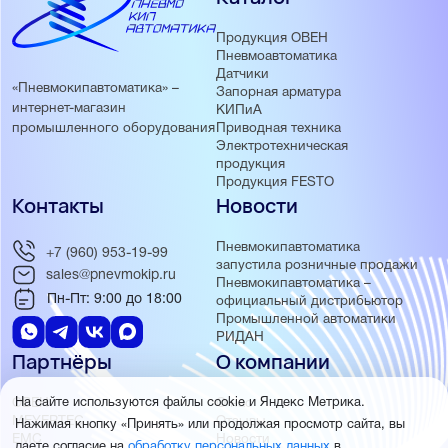
Продукция ОВЕН
Пневмоавтоматика
Датчики
«Пневмокипавтоматика» –
Запорная арматура
интернет-магазин
КИПиА
Приводная техника
промышленного оборудования
Электротехническая
продукция
Продукция FESTO
Контакты
Новости
Пневмокипавтоматика
+7 (960) 953-19-99
запустила розничные продажи
sales@pnevmokip.ru
Пневмокипавтоматика –
Пн-Пт: 9:00 до 18:00
официальный дистрибьютор
Промышленной автоматики
РИДАН
Партнёры
О компании
На сайте используются файлы cookie и Яндекс Метрика.
ОВЕН
О нас
MEYERTEC
Отзывы
Нажимая кнопку «Принять» или продолжая просмотр сайта, вы
EMC
Новости
даете согласие на
обработку персональных данных
в