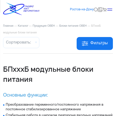
Ростов-на-Дону
Главная
—
Каталог
—
Продукция ОВЕН
—
Блоки питания ОВЕН
—
БПхххБ
модульные блоки питания
Сортировать:
Фильтры
БПхххБ модульные блоки
питания
Основные функции:
Преобразование переменного/постоянного напряжения в
постоянное стабилизированное напряжение
Стабильная работа в широком диапазоне входных напряжений